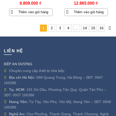
6.809.000
₫
12.865.000
₫
Thêm vào giỏ hàng
Thêm vào giỏ hàng
1
2
3
4
…
14
15
16
LIÊN HỆ
BẾP AN DƯƠNG
Chuyên cung cấp thiết bị nhà bếp.
Địa chỉ Hà Nội:
588 Quang Trung, Hà Đông – SĐT:
0947
160386
Tp. HCM:
191 Gò Dầu, Phường Tân Quý, Quận Tân Phú –
SĐT:
0937 160386
Hưng Yên:
Từ Tây, Yên Phú, Yên Mỹ, Hưng Yên – SĐT:
0948
160386
Nghệ An:
Chợ Phuống, Thanh Giang, Thanh Chương, Nghệ