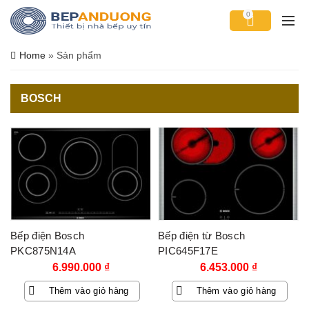
0
Home
»
Sản phẩm
BOSCH
Bếp điện Bosch
Bếp điện từ Bosch
PKC875N14A
PIC645F17E
6.990.000
₫
6.453.000
₫
Thêm vào giỏ hàng
Thêm vào giỏ hàng