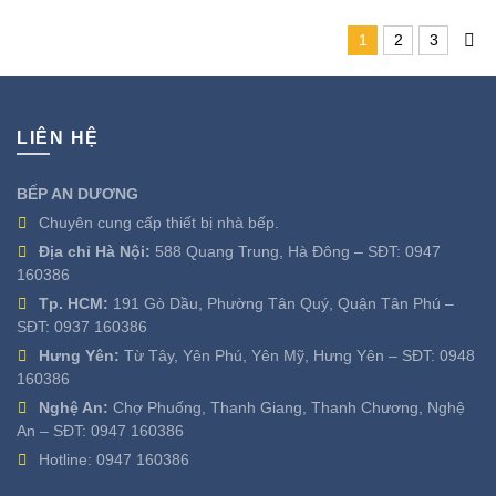
1
2
3
LIÊN HỆ
BẾP AN DƯƠNG
Chuyên cung cấp thiết bị nhà bếp.
Địa chỉ Hà Nội:
588 Quang Trung, Hà Đông – SĐT:
0947
160386
Tp. HCM:
191 Gò Dầu, Phường Tân Quý, Quận Tân Phú –
SĐT:
0937 160386
Hưng Yên:
Từ Tây, Yên Phú, Yên Mỹ, Hưng Yên – SĐT:
0948
160386
Nghệ An:
Chợ Phuống, Thanh Giang, Thanh Chương, Nghệ
An – SĐT:
0947 160386
Hotline:
0947 160386