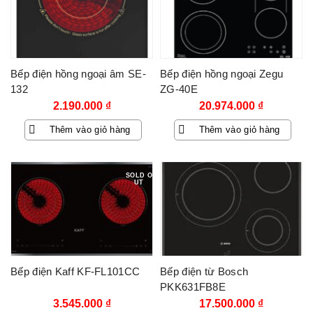
Bếp điện hồng ngoại âm SE-
Bếp điện hồng ngoại Zegu
132
ZG-40E
2.190.000
₫
20.974.000
₫
Thêm vào giỏ hàng
Thêm vào giỏ hàng
SOLD O
UT
Bếp điện Kaff KF-FL101CC
Bếp điện từ Bosch
PKK631FB8E
3.545.000
₫
17.500.000
₫