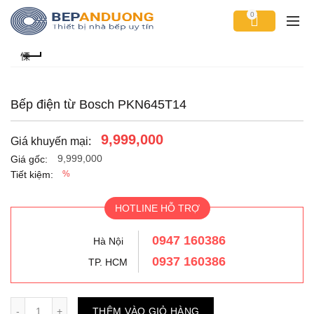
0
Bếp điện từ Bosch PKN645T14
9,999,000
Giá khuyến mại:
9,999,000
Giá gốc:
Tiết kiệm:
%
HOTLINE HỖ TRỢ
0947 160386
Hà Nội
0937 160386
TP. HCM
Số lượng
THÊM VÀO GIỎ HÀNG