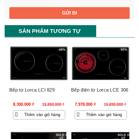
SẢN PHẨM TƯƠNG TỰ
-48%
-50%
Bếp từ Lorca LCI 829
Bếp điện từ Lorca LCE 306
Giá
Giá
Giá
Giá
8.300.000
₫
7.978.000
₫
15.850.000
₫
15.890.000
₫
gốc
hiện
gốc
hiện
Thêm vào giỏ hàng
Thêm vào giỏ hàng
là:
tại
là:
tại
15.850.000 ₫.
là:
15.890.000 ₫.
là:
8.300.000 ₫.
7.978.000 ₫.
SOLD O
SOLD O
UT
UT