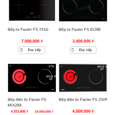
Bếp từ Faster FS 741G
Bếp từ Faster FS ID288
7.000.000
₫
3.400.000
₫
Đọc tiếp
Đọc tiếp
-77%
SOLD O
UT
SOLD O
UT
Bếp điện từ Faster FS
Bếp điện từ Faster FS 2SIR
MIX288
Giá
Giá
4.500.000
₫
4.553.800
₫
19.900.000
₫