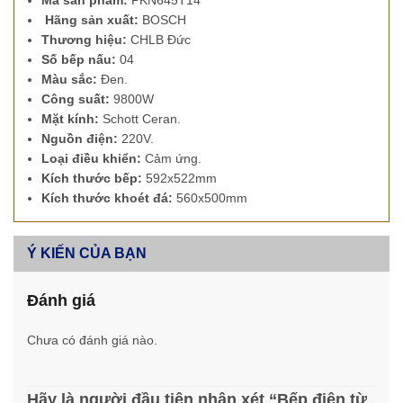
Mã sản phẩm:
PKN645T14
Hãng sản xuất
:
BOSCH
Thương hiệu:
CHLB Đức
Số bếp nấu:
04
Màu sắc:
Đen.
Công suất:
9800W
Mặt kính:
Schott Ceran.
Nguồn điện:
220V.
Loại điều khiển:
Cảm ứng.
Kích thước bếp:
592x522mm
Kích thước khoét đá:
560x500mm
Ý KIẾN CỦA BẠN
Đánh giá
Chưa có đánh giá nào.
Hãy là người đầu tiên nhận xét “Bếp điện từ