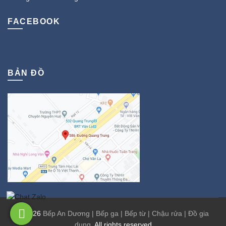
FACEBOOK
BẢN ĐỒ
© 2026
Bếp An Dương | Bếp ga | Bếp từ | Chậu rửa | Đồ gia
dụng
. All rights reserved