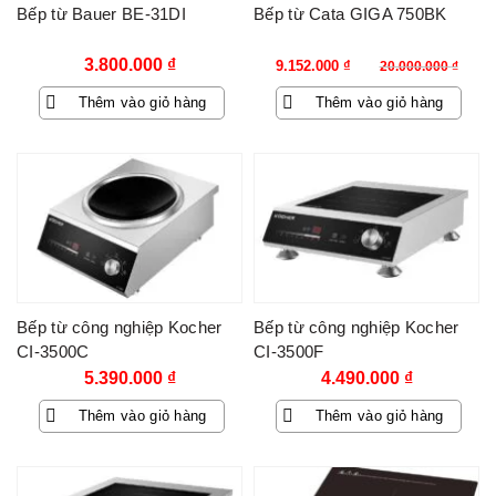
Bếp từ Bauer BE-31DI
Bếp từ Cata GIGA 750BK
Giá
Giá
3.800.000
₫
9.152.000
₫
20.000.000
₫
gốc
hiện
Thêm vào giỏ hàng
Thêm vào giỏ hàng
là:
tại
20.000.000 ₫.
là:
9.152.000 ₫.
Bếp từ công nghiệp Kocher
Bếp từ công nghiệp Kocher
CI-3500C
CI-3500F
5.390.000
₫
4.490.000
₫
Thêm vào giỏ hàng
Thêm vào giỏ hàng