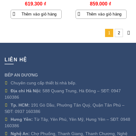
619.300
₫
859.000
₫
Thêm vào giỏ hàng
Thêm vào giỏ hàng
1
2
LIÊN HỆ
BẾP AN DƯƠNG
Chuyên cung cấp thiết bị nhà bếp.
Địa chỉ Hà Nội:
588 Quang Trung, Hà Đông – SĐT:
0947
160386
Tp. HCM:
191 Gò Dầu, Phường Tân Quý, Quận Tân Phú –
SĐT:
0937 160386
Hưng Yên:
Từ Tây, Yên Phú, Yên Mỹ, Hưng Yên – SĐT:
0948
160386
Nghệ An:
Chợ Phuống, Thanh Giang, Thanh Chương, Nghệ