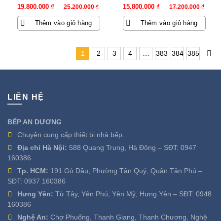
Giá
Giá
Giá
Giá
19.800.000
₫
15.800.000
₫
25.200.000
₫
17.200.000
₫
gốc
hiện
gốc
hiện
Thêm vào giỏ hàng
Thêm vào giỏ hàng
là:
tại
là:
tại
25.200.000 ₫.
là:
17.200.000 ₫.
là:
19.800.000 ₫.
15.800.000 ₫.
1
2
3
4
…
383
384
385
LIÊN HỆ
BẾP AN DƯƠNG
Chuyên cung cấp thiết bị nhà bếp.
Địa chỉ Hà Nội:
588 Quang Trung, Hà Đông – SĐT:
0947
160386
Tp. HCM:
191 Gò Dầu, Phường Tân Quý, Quận Tân Phú –
SĐT:
0937 160386
Hưng Yên:
Từ Tây, Yên Phú, Yên Mỹ, Hưng Yên – SĐT:
0948
160386
Nghệ An:
Chợ Phuống, Thanh Giang, Thanh Chương, Nghệ