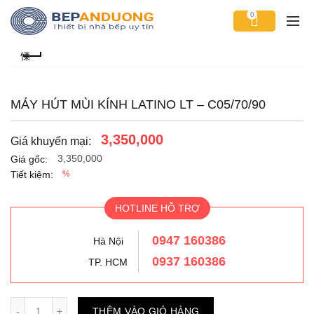
0
MÁY HÚT MÙI KÍNH LATINO LT – C05/70/90
3,350,000
Giá khuyến mại:
3,350,000
Giá gốc:
Tiết kiệm:
%
HOTLINE HỖ TRỢ
0947 160386
Hà Nội
0937 160386
TP. HCM
Số lượng
THÊM VÀO GIỎ HÀNG