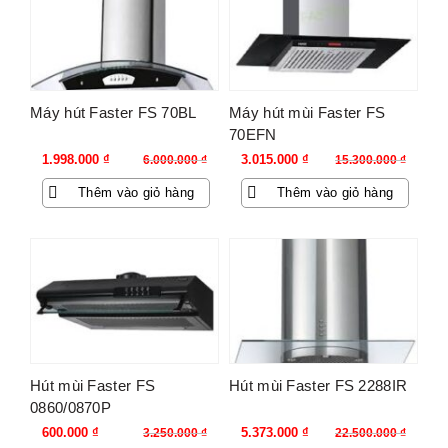
Máy hút Faster FS 70BL
Máy hút mùi Faster FS
70EFN
Giá
Giá
Giá
Giá
1.998.000
₫
3.015.000
₫
6.000.000
₫
15.300.000
₫
gốc
hiện
gốc
hiện
Thêm vào giỏ hàng
Thêm vào giỏ hàng
là:
tại
là:
tại
6.000.000 ₫.
là:
15.300.000 ₫.
là:
1.998.000 ₫.
3.015.000 ₫.
-82%
-76%
Hút mùi Faster FS
Hút mùi Faster FS 2288IR
0860/0870P
Giá
Giá
Giá
Giá
600.000
₫
5.373.000
₫
3.250.000
₫
22.500.000
₫