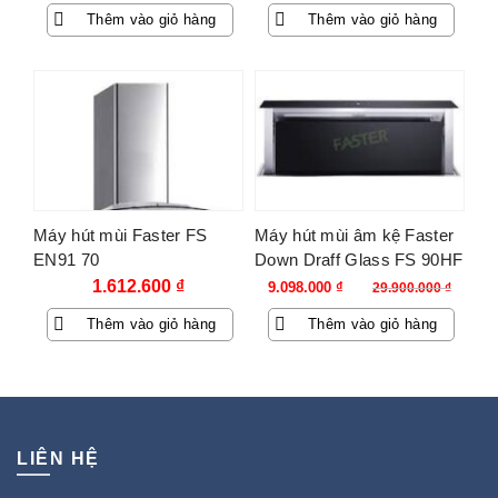
gốc
hiện
gốc
hiện
Thêm vào giỏ hàng
Thêm vào giỏ hàng
là:
tại
là:
tại
3.250.000 ₫.
là:
22.500.000 ₫.
là:
600.000 ₫.
5.373.000 ₫.
-70%
Máy hút mùi Faster FS
Máy hút mùi âm kệ Faster
EN91 70
Down Draff Glass FS 90HF
Giá
Giá
1.612.600
₫
9.098.000
₫
29.900.000
₫
gốc
hiện
Thêm vào giỏ hàng
Thêm vào giỏ hàng
là:
tại
29.900.000 ₫.
là:
9.098.000 ₫.
LIÊN HỆ