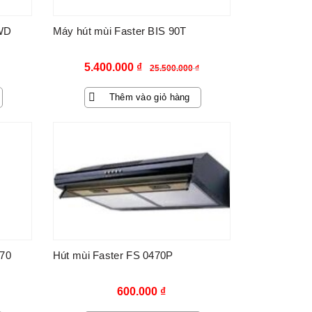
0WD
Máy hút mùi Faster BIS 90T
Giá
Giá
5.400.000
₫
25.500.000
₫
gốc
hiện
Thêm vào giỏ hàng
là:
tại
25.500.000 ₫.
là:
5.400.000 ₫.
 70
Hút mùi Faster FS 0470P
600.000
₫