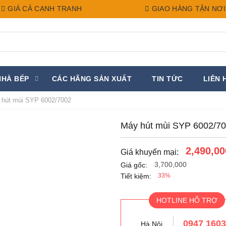
GIÁ CẢ CẠNH TRANH
GIAO HÀNG TẬN NƠI
NHÀ BẾP
CÁC HÃNG SẢN XUẤT
TIN TỨC
LIÊN 
hút mùi SYP 6002/7002
Máy hút mùi SYP 6002/7
2,490,00
Giá khuyến mại:
3,700,000
Giá gốc:
Tiết kiệm:
33%
HOTLINE HỖ TRỢ
0947 160
Hà Nội