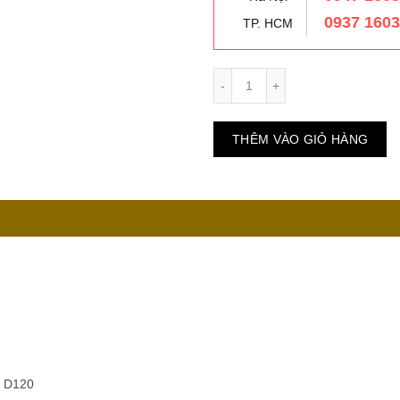
0937 160
TP. HCM
Số lượng
THÊM VÀO GIỎ HÀNG
i D120