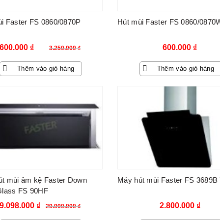
i Faster FS 0860/0870P
Hút mùi Faster FS 0860/087
Giá
Giá
600.000
₫
600.000
₫
3.250.000
₫
gốc
hiện
Thêm vào giỏ hàng
Thêm vào giỏ hàng
là:
tại
3.250.000 ₫.
là:
-70%
600.000 ₫.
út mùi âm kệ Faster Down
Máy hút mùi Faster FS 3689B
Glass FS 90HF
Giá
Giá
9.098.000
₫
2.800.000
₫
29.900.000
₫