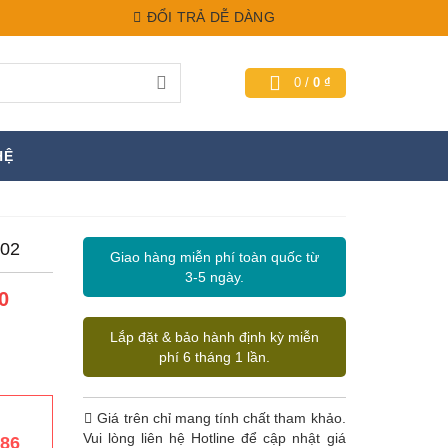
ĐỔI TRẢ DỄ DÀNG
0
/
0
₫
HỆ
002
Giao hàng miễn phí toàn quốc từ
3-5 ngày.
0
Lắp đặt & bảo hành định kỳ miễn
phí 6 tháng 1 lần.
Giá trên chỉ mang tính chất tham khảo.
Vui lòng liên hệ Hotline để cập nhật giá
386