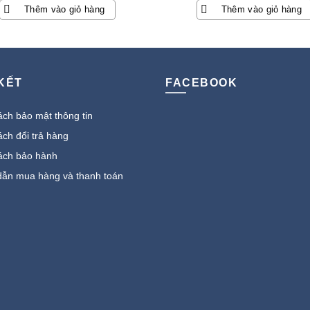
gốc
hiện
Thêm vào giỏ hàng
Thêm vào giỏ hàng
là:
tại
29.900.000 ₫.
là:
9.098.000 ₫.
 KẾT
FACEBOOK
ch bảo mật thông tin
ch đổi trả hàng
ách bảo hành
ẫn mua hàng và thanh toán