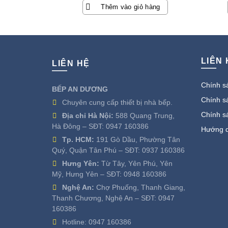
Thêm vào giỏ hàng
LIÊN
LIÊN HỆ
Chính sá
BẾP AN DƯƠNG
Chính sá
Chuyên cung cấp thiết bị nhà bếp.
Chính s
Địa chỉ Hà Nội:
588 Quang Trung,
Hà Đông – SĐT:
0947 160386
Hướng d
Tp. HCM:
191 Gò Dầu, Phường Tân
Quý, Quận Tân Phú – SĐT:
0937 160386
Hưng Yên:
Từ Tây, Yên Phú, Yên
Mỹ, Hưng Yên – SĐT:
0948 160386
Nghệ An:
Chợ Phuống, Thanh Giang,
Thanh Chương, Nghệ An – SĐT:
0947
160386
Hotline:
0947 160386