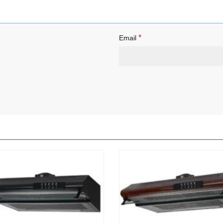
*
Email
-82%