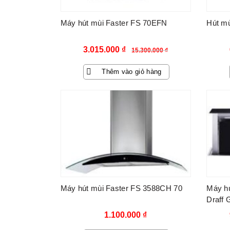
Máy hút mùi Faster FS 70EFN
Hút mù
Giá
Giá
3.015.000
₫
15.300.000
₫
gốc
hiện
Thêm vào giỏ hàng
là:
tại
15.300.000 ₫.
là:
3.015.000 ₫.
Máy hút mùi Faster FS 3588CH 70
Máy h
Draff 
1.100.000
₫