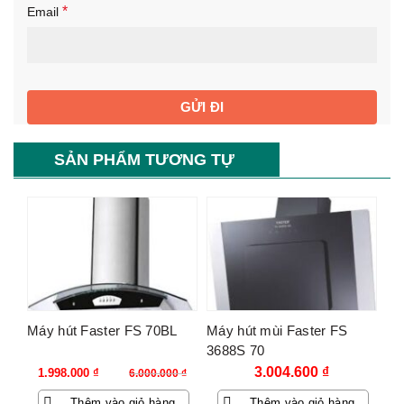
*
Email
SẢN PHẨM TƯƠNG TỰ
-67%
Máy hút Faster FS 70BL
Máy hút mùi Faster FS
3688S 70
Giá
Giá
3.004.600
₫
1.998.000
₫
6.000.000
₫
gốc
hiện
Thêm vào giỏ hàng
Thêm vào giỏ hàng