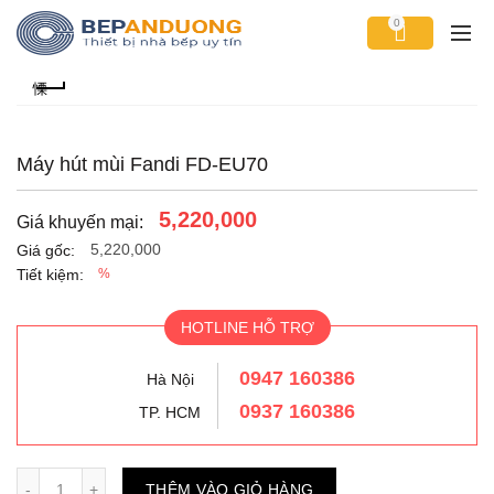
0
Máy hút mùi Fandi FD-EU70
5,220,000
Giá khuyến mại:
5,220,000
Giá gốc:
Tiết kiệm:
%
HOTLINE HỖ TRỢ
0947 160386
Hà Nội
0937 160386
TP. HCM
Số lượng
THÊM VÀO GIỎ HÀNG