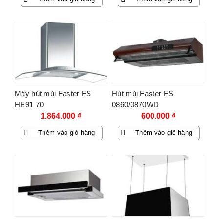
là:
tại
6.000.000 ₫.
là:
1.998.000 ₫.
Máy hút mùi Faster FS
Hút mùi Faster FS
HE91 70
0860/0870WD
1.864.000
₫
600.000
₫
Thêm vào giỏ hàng
Thêm vào giỏ hàng
-25%
-68%