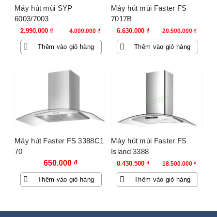
Máy hút mùi SYP
Máy hút mùi Faster FS
6003/7003
7017B
Giá
Giá
Giá
Giá
2.990.000
₫
6.630.000
₫
4.000.000
₫
20.500.000
₫
gốc
hiện
gốc
hiện
Thêm vào giỏ hàng
Thêm vào giỏ hàng
là:
tại
là:
tại
4.000.000 ₫.
là:
20.500.000 ₫.
là:
2.990.000 ₫.
6.630.000 ₫.
-54%
Máy hút Faster FS 3388C1
Máy hút mùi Faster FS
70
Island 3388
Giá
Giá
650.000
₫
8.430.500
₫
18.500.000
₫
gốc
hiện
Thêm vào giỏ hàng
Thêm vào giỏ hàng
là:
tại
18.500.000 ₫.
là:
8.430.500 ₫.