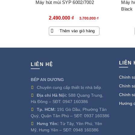
Máy hút mùi SYP 6002/7002
Máy hú
Black
Giá
Giá
2.490.000
₫
3.700.000
₫
gốc
hiện
Thêm vào giỏ hàng
là:
tại
3.700.000 ₫.
là:
2.490.000 ₫.
LIÊN
LIÊN HỆ
Chính sá
BẾP AN DƯƠNG
Chính sá
Chuyên cung cấp thiết bị nhà bếp.
Chính s
Địa chỉ Hà Nội:
588 Quang Trung,
Hà Đông – SĐT:
0947 160386
Hướng d
Tp. HCM:
191 Gò Dầu, Phường Tân
Quý, Quận Tân Phú – SĐT:
0937 160386
Hưng Yên:
Từ Tây, Yên Phú, Yên
Mỹ, Hưng Yên – SĐT:
0948 160386