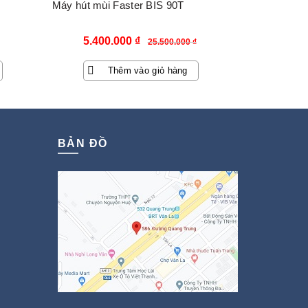
Máy hút mùi Faster BIS 90T
Giá
Giá
5.400.000
₫
25.500.000
₫
gốc
hiện
Thêm vào giỏ hàng
là:
tại
25.500.000 ₫.
là:
5.400.000 ₫.
BẢN ĐỒ