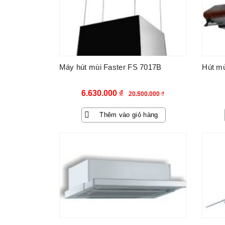
Máy hút mùi Faster FS 7017B
Hút m
Giá
Giá
6.630.000
₫
20.500.000
₫
gốc
hiện
Thêm vào giỏ hàng
là:
tại
20.500.000 ₫.
là:
-33%
6.630.000 ₫.