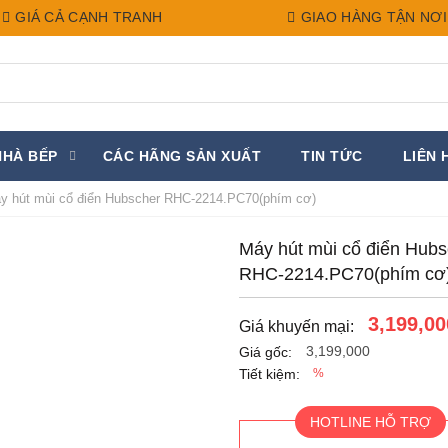
GIÁ CẢ CẠNH TRANH
GIAO HÀNG TẬN NƠI
NHÀ BẾP
CÁC HÃNG SẢN XUẤT
TIN TỨC
LIÊN 
 hút mùi cổ điển Hubscher RHC-2214.PC70(phím cơ)
Máy hút mùi cổ điển Hubs
RHC-2214.PC70(phím cơ
3,199,00
Giá khuyến mại:
3,199,000
Giá gốc:
Tiết kiệm:
%
HOTLINE HỖ TRỢ