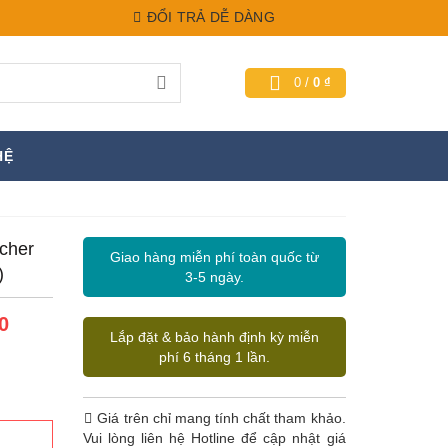
ĐỔI TRẢ DỄ DÀNG
0
/
0
₫
HỆ
cher
Giao hàng miễn phí toàn quốc từ
)
3-5 ngày.
0
Lắp đặt & bảo hành định kỳ miễn
phí 6 tháng 1 lần.
Giá trên chỉ mang tính chất tham khảo.
Vui lòng liên hệ Hotline để cập nhật giá