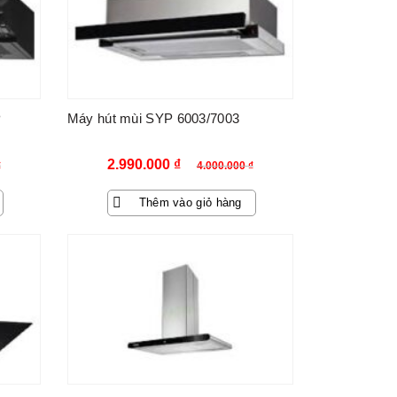
P
Máy hút mùi SYP 6003/7003
Giá
Giá
2.990.000
₫
₫
4.000.000
₫
gốc
hiện
Thêm vào giỏ hàng
là:
tại
4.000.000 ₫.
là:
-79%
2.990.000 ₫.