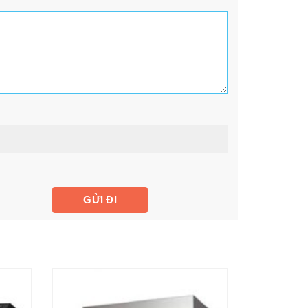
-82%
-25%