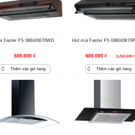
ùi Faster FS 0860/0870WD
Hút mùi Faster FS 0860/0870
Giá
Giá
600.000
₫
600.000
₫
3.250.000
gốc
hiện
Thêm vào giỏ hàng
Thêm vào giỏ hàng
là:
tại
3.250.000 ₫.
là:
600.000 ₫.