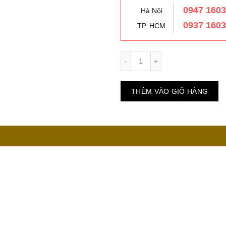
0947 160
Hà Nội
0937 160
TP. HCM
Số lượng
THÊM VÀO GIỎ HÀNG