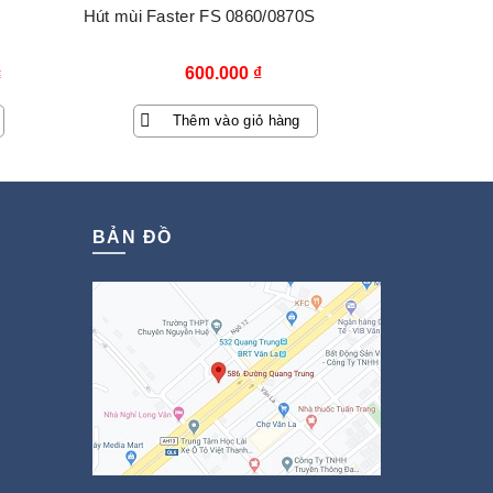
Hút mùi Faster FS 0860/0870S
600.000
₫
₫
Thêm vào giỏ hàng
₫.
BẢN ĐỒ