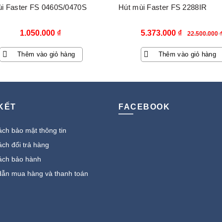
i Faster FS 0460S/0470S
Hút mùi Faster FS 2288IR
Giá
Giá
1.050.000
₫
5.373.000
₫
22.500.000
gốc
hiện
Thêm vào giỏ hàng
Thêm vào giỏ hàng
là:
tại
22.500.000 ₫.
là:
5.373.000 
 KẾT
FACEBOOK
ch bảo mật thông tin
ch đổi trả hàng
ách bảo hành
ẫn mua hàng và thanh toán