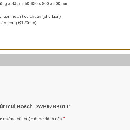
 Rộng x Sâu): 550-830 x 900 x 500 mm
ọc tuần hoàn tiêu chuẩn (phụ kiện)
 bên trong Ø120mm)
y hút mùi Bosch DWB97BK61T”
*
c trường bắt buộc được đánh dấu