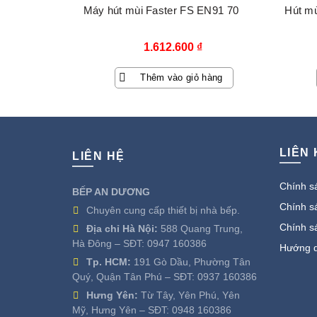
Máy hút mùi Faster FS EN91 70
Hút mù
1.612.600
₫
Thêm vào giỏ hàng
LIÊN
LIÊN HỆ
Chính sá
BẾP AN DƯƠNG
Chính sá
Chuyên cung cấp thiết bị nhà bếp.
Chính s
Địa chỉ Hà Nội:
588 Quang Trung,
Hà Đông – SĐT:
0947 160386
Hướng d
Tp. HCM:
191 Gò Dầu, Phường Tân
Quý, Quận Tân Phú – SĐT:
0937 160386
Hưng Yên:
Từ Tây, Yên Phú, Yên
Mỹ, Hưng Yên – SĐT:
0948 160386