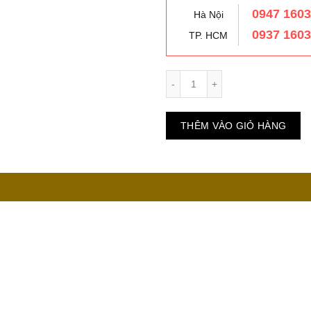
0947 160
Hà Nội
0937 160
TP. HCM
Số lượng
THÊM VÀO GIỎ HÀNG