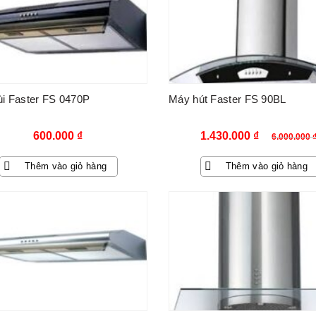
i Faster FS 0470P
Máy hút Faster FS 90BL
Giá
Giá
600.000
₫
1.430.000
₫
6.000.000
gốc
hiện
Thêm vào giỏ hàng
Thêm vào giỏ hàng
là:
tại
6.000.000 ₫.
là:
1.430.000 