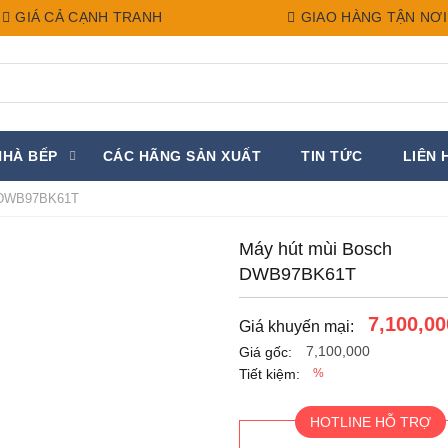
GIÁ CẢ CẠNH TRANH
GIAO HÀNG TẬN NƠI
NHÀ BẾP
CÁC HÃNG SẢN XUẤT
TIN TỨC
LIÊN 
 DWB97BK61T
Máy hút mùi Bosch
DWB97BK61T
7,100,00
Giá khuyến mại:
7,100,000
Giá gốc:
Tiết kiệm:
%
HOTLINE HỖ TRỢ