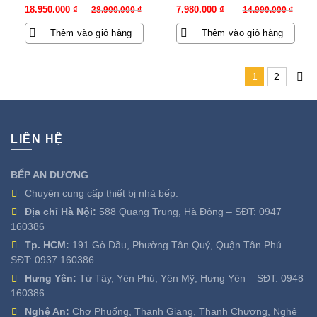
Giá
Giá
Giá
Giá
18.950.000
₫
7.980.000
₫
28.900.000
₫
14.990.000
₫
gốc
hiện
gốc
hiện
Thêm vào giỏ hàng
Thêm vào giỏ hàng
là:
tại
là:
tại
28.900.000 ₫.
là:
14.990.000 ₫.
là:
18.950.000 ₫.
7.980.000 ₫.
1
2
LIÊN HỆ
BẾP AN DƯƠNG
Chuyên cung cấp thiết bị nhà bếp.
Địa chỉ Hà Nội:
588 Quang Trung, Hà Đông – SĐT:
0947
160386
Tp. HCM:
191 Gò Dầu, Phường Tân Quý, Quận Tân Phú –
SĐT:
0937 160386
Hưng Yên:
Từ Tây, Yên Phú, Yên Mỹ, Hưng Yên – SĐT:
0948
160386
Nghệ An:
Chợ Phuống, Thanh Giang, Thanh Chương, Nghệ