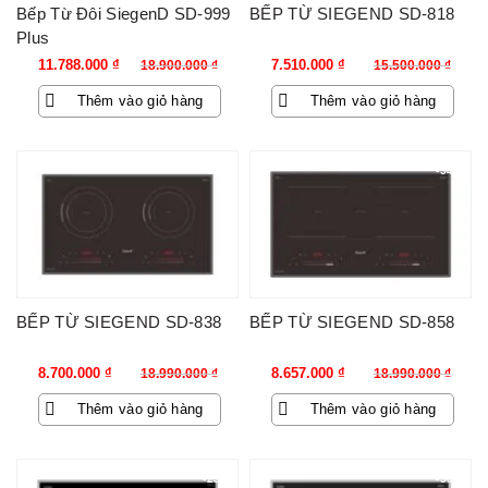
Bếp Từ Đôi SiegenD SD-999
BẾP TỪ SIEGEND SD-818
Plus
Giá
Giá
Giá
Giá
11.788.000
₫
7.510.000
₫
18.900.000
₫
15.500.000
₫
gốc
hiện
gốc
hiện
Thêm vào giỏ hàng
Thêm vào giỏ hàng
là:
tại
là:
tại
18.900.000 ₫.
là:
15.500.000 ₫.
là:
11.788.000 ₫.
7.510.000 ₫.
-54%
-54%
BẾP TỪ SIEGEND SD-838
BẾP TỪ SIEGEND SD-858
Giá
Giá
Giá
Giá
8.700.000
₫
8.657.000
₫
18.990.000
₫
18.990.000
₫
gốc
hiện
gốc
hiện
Thêm vào giỏ hàng
Thêm vào giỏ hàng
là:
tại
là:
tại
18.990.000 ₫.
là:
18.990.000 ₫.
là:
8.700.000 ₫.
8.657.000 ₫.
-23%
-56%