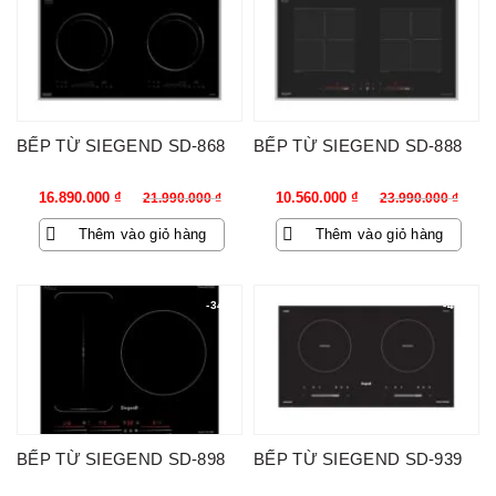
BẾP TỪ SIEGEND SD-868
BẾP TỪ SIEGEND SD-888
Giá
Giá
Giá
Giá
16.890.000
₫
10.560.000
₫
21.990.000
₫
23.990.000
₫
gốc
hiện
gốc
hiện
Thêm vào giỏ hàng
Thêm vào giỏ hàng
là:
tại
là:
tại
21.990.000 ₫.
là:
23.990.000 ₫.
là:
16.890.000 ₫.
10.560.000 ₫.
-34%
-47%
BẾP TỪ SIEGEND SD-898
BẾP TỪ SIEGEND SD-939