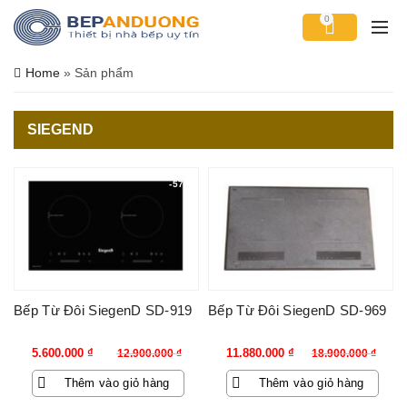
0
Home
»
Sản phẩm
SIEGEND
-57%
-37%
Bếp Từ Đôi SiegenD SD-919
Bếp Từ Đôi SiegenD SD-969
Giá
Giá
Giá
Giá
5.600.000
₫
11.880.000
₫
12.900.000
₫
18.900.000
₫
gốc
hiện
gốc
hiện
Thêm vào giỏ hàng
Thêm vào giỏ hàng
là:
tại
là:
tại
12.900.000 ₫.
là:
18.900.000 ₫.
là: