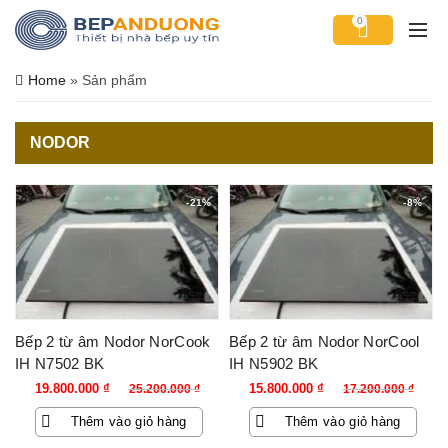
0
Home
»
Sản phẩm
NODOR
-21%
-8%
Bếp 2 từ âm Nodor NorCook
Bếp 2 từ âm Nodor NorCool
IH N7502 BK
IH N5902 BK
Giá
Giá
Giá
Giá
19.800.000
₫
15.800.000
₫
25.200.000
₫
17.200.000
₫
gốc
hiện
gốc
hiện
Thêm vào giỏ hàng
Thêm vào giỏ hàng
là:
tại
là:
tại
25.200.000 ₫.
là:
17.200.000 ₫.
là: