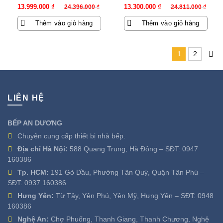
Giá
Giá
Giá
Giá
13.999.000
₫
13.300.000
₫
24.396.000
₫
24.811.000
₫
gốc
hiện
gốc
hiện
Thêm vào giỏ hàng
Thêm vào giỏ hàng
là:
tại
là:
tại
24.396.000 ₫.
là:
24.811.000 ₫.
là:
13.999.000 ₫.
13.300.000 ₫.
1
2
LIÊN HỆ
BẾP AN DƯƠNG
Chuyên cung cấp thiết bị nhà bếp.
Địa chỉ Hà Nội:
588 Quang Trung, Hà Đông – SĐT:
0947
160386
Tp. HCM:
191 Gò Dầu, Phường Tân Quý, Quận Tân Phú –
SĐT:
0937 160386
Hưng Yên:
Từ Tây, Yên Phú, Yên Mỹ, Hưng Yên – SĐT:
0948
160386
Nghệ An:
Chợ Phuống, Thanh Giang, Thanh Chương, Nghệ