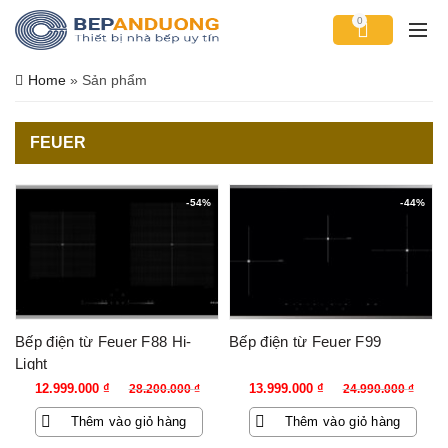
0
Home
»
Sản phẩm
FEUER
-54%
-44%
Bếp điện từ Feuer F88 Hi-
Bếp điện từ Feuer F99
Light
Giá
Giá
Giá
Giá
12.999.000
₫
13.999.000
₫
28.200.000
₫
24.990.000
₫
gốc
hiện
gốc
hiện
Thêm vào giỏ hàng
Thêm vào giỏ hàng
là:
tại
là:
tại
28.200.000 ₫.
là:
24.990.000 ₫.
là: