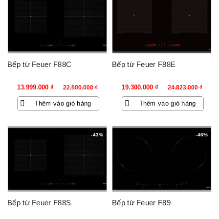
Bếp từ Feuer F88C
Bếp từ Feuer F88E
Giá
Giá
Giá
Giá
13.999.000
₫
19.300.000
₫
22.500.000
₫
24.823.000
₫
gốc
hiện
gốc
hiện
Thêm vào giỏ hàng
Thêm vào giỏ hàng
là:
tại
là:
tại
22.500.000 ₫.
là:
24.823.000 ₫.
là:
13.999.000 ₫.
19.300.000 ₫.
-43%
-46%
Bếp từ Feuer F88S
Bếp từ Feuer F89