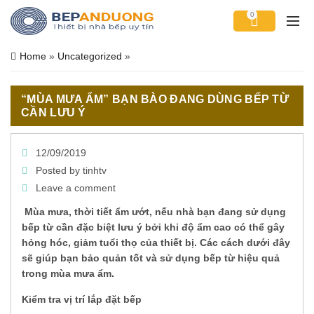
0
Home
»
Uncategorized
»
“MÙA MƯA ẨM” BẠN BÀO ĐANG DÙNG BẾP TỪ
CẦN LƯU Ý
12/09/2019
Posted by
tinhtv
Leave a comment
Mùa mưa, thời tiết ẩm ướt, nếu nhà bạn đang sử dụng
bếp từ cần đặc biệt lưu ý bởi khi độ ẩm cao có thể gây
hỏng hóc, giảm tuổi thọ của thiết bị. Các cách dưới đây
sẽ giúp bạn bảo quản tốt và sử dụng bếp từ hiệu quả
trong mùa mưa ẩm.
Kiểm tra vị trí lắp đặt bếp