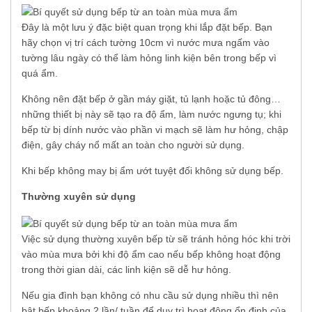
Đây là một lưu ý đặc biệt quan trọng khi lắp đặt bếp. Bạn
hãy chọn vị trí cách tường 10cm vì nước mưa ngấm vào
tường lâu ngày có thể làm hỏng linh kiện bên trong bếp vì
quá ẩm.
Không nên đặt bếp ở gần máy giặt, tủ lạnh hoặc tủ đông…
những thiết bị này sẽ tạo ra độ ẩm, làm nước ngưng tụ; khi
bếp từ bị dính nước vào phần vi mạch sẽ làm hư hỏng, chập
điện, gây cháy nổ mất an toàn cho người sử dụng.
Khi bếp không may bị ẩm ướt tuyệt đối không sử dụng bếp.
Thường xuyên sử dụng
Việc sử dụng thường xuyên bếp từ sẽ tránh hỏng hóc khi trời
vào mùa mưa bởi khi độ ẩm cao nếu bếp không hoạt động
trong thời gian dài, các linh kiện sẽ dễ hư hỏng.
Nếu gia đình bạn không có nhu cầu sử dụng nhiều thì nên
bật bếp khoảng 2 lần/ tuần để duy trì hoạt động ổn định của