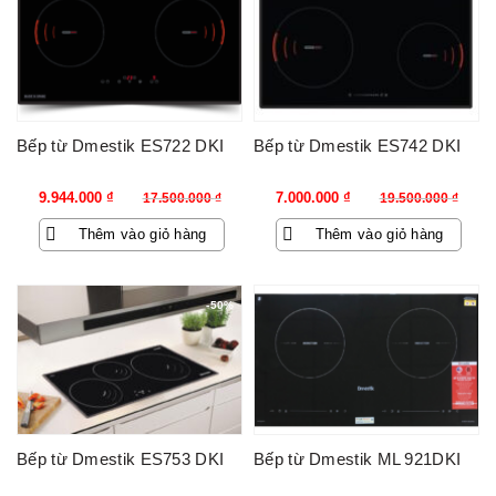
Bếp từ Dmestik ES722 DKI
Bếp từ Dmestik ES742 DKI
Giá
Giá
Giá
Giá
9.944.000
₫
7.000.000
₫
17.500.000
₫
19.500.000
₫
gốc
hiện
gốc
hiện
Thêm vào giỏ hàng
Thêm vào giỏ hàng
là:
tại
là:
tại
17.500.000 ₫.
là:
19.500.000 ₫.
là:
9.944.000 ₫.
7.000.000 ₫.
-50%
Bếp từ Dmestik ES753 DKI
Bếp từ Dmestik ML 921DKI