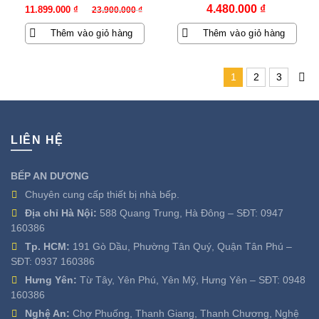
Giá
Giá
4.480.000
₫
11.899.000
₫
23.900.000
₫
gốc
hiện
Thêm vào giỏ hàng
Thêm vào giỏ hàng
là:
tại
23.900.000 ₫.
là:
11.899.000 ₫.
1
2
3
LIÊN HỆ
BẾP AN DƯƠNG
Chuyên cung cấp thiết bị nhà bếp.
Địa chỉ Hà Nội:
588 Quang Trung, Hà Đông – SĐT:
0947
160386
Tp. HCM:
191 Gò Dầu, Phường Tân Quý, Quận Tân Phú –
SĐT:
0937 160386
Hưng Yên:
Từ Tây, Yên Phú, Yên Mỹ, Hưng Yên – SĐT:
0948
160386
Nghệ An:
Chợ Phuống, Thanh Giang, Thanh Chương, Nghệ