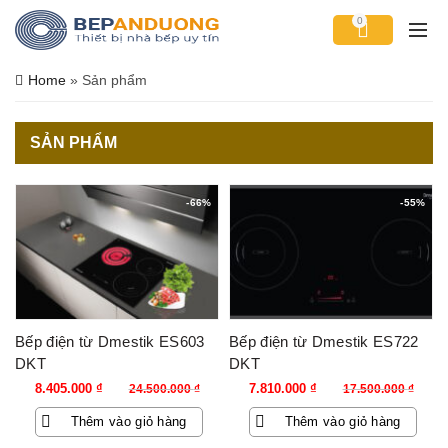
0
Home
»
Sản phẩm
SẢN PHẨM
-66%
-55%
Bếp điện từ Dmestik ES603
Bếp điện từ Dmestik ES722
DKT
DKT
Giá
Giá
Giá
Giá
8.405.000
₫
7.810.000
₫
24.500.000
₫
17.500.000
₫
gốc
hiện
gốc
hiện
Thêm vào giỏ hàng
Thêm vào giỏ hàng
là:
tại
là:
tại
24.500.000 ₫.
là:
17.500.000 ₫.
là: