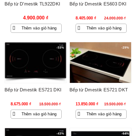
Bếp từ D’mestik TL922DKI
Bếp từ Dmestik ES603 DKI
Giá
Giá
4.900.000
₫
8.405.000
₫
24.000.000
₫
gốc
hiện
Thêm vào giỏ hàng
Thêm vào giỏ hàng
là:
tại
24.000.000 ₫.
là:
8.405.000 ₫.
-53%
-29%
Bếp từ Dmestik ES721 DKI
Bếp từ Dmestik ES721 DKT
Giá
Giá
Giá
Giá
8.675.000
₫
13.850.000
₫
18.500.000
₫
19.500.000
₫
gốc
hiện
gốc
hiện
Thêm vào giỏ hàng
Thêm vào giỏ hàng
là:
tại
là:
tại
18.500.000 ₫.
là:
19.500.000 ₫.
là:
8.675.000 ₫.
13.850.000 ₫.
-43%
-64%