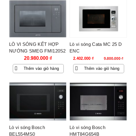
-75%
LÒ VI SÓNG KẾT HỢP
Lò vi sóng Cata MC 25 D
NƯỚNG SMEG FMI120S2
ENC
536.34.192
Giá
Giá
20.980.000
₫
2.402.000
₫
9.800.000
₫
gốc
hiện
Thêm vào giỏ hàng
Thêm vào giỏ hàng
là:
tại
9.800.000 ₫.
là:
2.402.000 ₫.
Lò vi sóng Bosch
Lò vi sóng Bosch
BEL554MS0
HMT84G654B