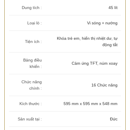
Dung tích :
45 lít
Loại lò :
Vi sóng + nướng
Khóa trẻ em, hiển thị nhiệt dư, tự
Tiện ích :
động tắt
Bảng điều
Cảm ứng TFT, núm xoay
khiển :
Chức năng
16 Chức năng
chính :
Kích thước :
595 mm x 595 mm x 548 mm
Sản xuất tại :
Đức