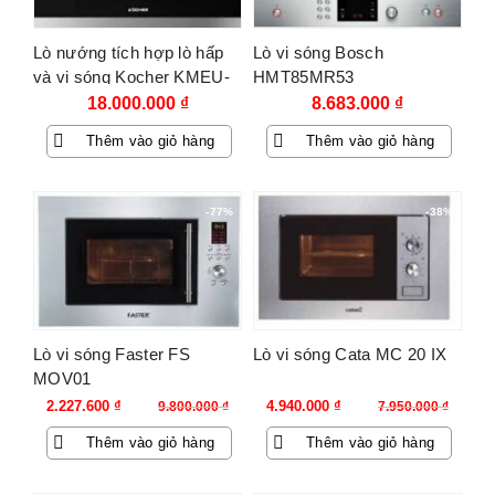
Lò nướng tích hợp lò hấp
Lò vi sóng Bosch
và vi sóng Kocher KMEU-
HMT85MR53
1050
18.000.000
₫
8.683.000
₫
Thêm vào giỏ hàng
Thêm vào giỏ hàng
-77%
-38%
Lò vi sóng Faster FS
Lò vi sóng Cata MC 20 IX
MOV01
Giá
Giá
Giá
Giá
2.227.600
₫
4.940.000
₫
9.800.000
₫
7.950.000
₫
gốc
hiện
gốc
hiện
Thêm vào giỏ hàng
Thêm vào giỏ hàng
là:
tại
là:
tại
9.800.000 ₫.
là:
7.950.000 ₫.
là:
2.227.600 ₫.
4.940.000 ₫.