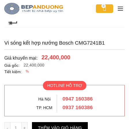
0
Vi sóng kết hợp nướng Bosch CMG7241B1
22,400,000
Giá khuyến mại:
22,400,000
Giá gốc:
Tiết kiệm:
%
HOTLINE HỖ TRỢ
0947 160386
Hà Nội
0937 160386
TP. HCM
Số lượng
THÊM VÀO GIỎ HÀNG