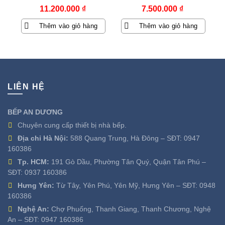
11.200.000
₫
7.500.000
₫
Thêm vào giỏ hàng
Thêm vào giỏ hàng
LIÊN HỆ
BẾP AN DƯƠNG
Chuyên cung cấp thiết bị nhà bếp.
Địa chỉ Hà Nội:
588 Quang Trung, Hà Đông – SĐT:
0947
160386
Tp. HCM:
191 Gò Dầu, Phường Tân Quý, Quận Tân Phú –
SĐT:
0937 160386
Hưng Yên:
Từ Tây, Yên Phú, Yên Mỹ, Hưng Yên – SĐT:
0948
160386
Nghệ An:
Chợ Phuống, Thanh Giang, Thanh Chương, Nghệ
An – SĐT:
0947 160386