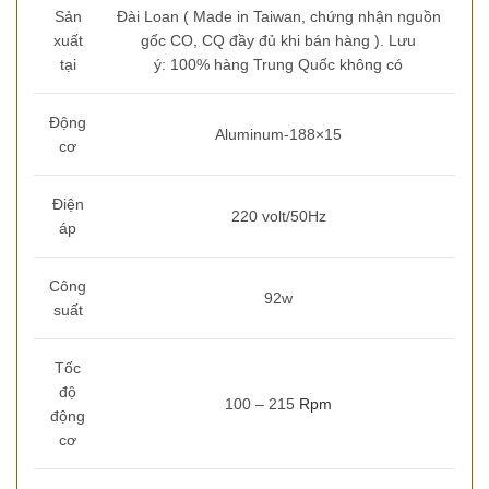
Sản
Đài Loan ( Made in Taiwan, chứng nhận nguồn
xuất
gốc CO, CQ đầy đủ khi bán hàng ). Lưu
tại
ý: 100% hàng Trung Quốc không có
Động
Aluminum-188×15
cơ
Điện
220 volt/50Hz
áp
Công
92w
suất
Tốc
độ
100 – 215
Rpm
động
cơ