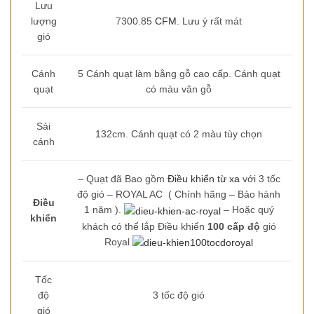
Lưu
lượng
7300.85
CFM
. Lưu ý rất mát
gió
Cánh
5 Cánh quạt làm bằng gỗ cao cấp. Cánh quạt
quạt
có màu vân gỗ
Sải
132cm. Cánh quạt có 2 màu tùy chọn
cánh
– Quạt đã Bao gồm
Điều khiển từ xa
với 3 tốc
độ gió – ROYAL AC ( Chính hãng – Bảo hành
Điều
1 năm ).
– Hoặc quý
khiển
khách có thể lắp Điều khiển
100 cấp độ
gió
Royal
Tốc
độ
3 tốc độ gió
gió