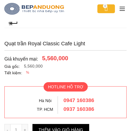
0
Quạt trần Royal Classic Cafe Light
5,560,000
Giá khuyến mại:
5,560,000
Giá gốc:
Tiết kiệm:
%
HOTLINE HỖ TRỢ
0947 160386
Hà Nội
0937 160386
TP. HCM
Số lượng
THÊM VÀO GIỎ HÀNG