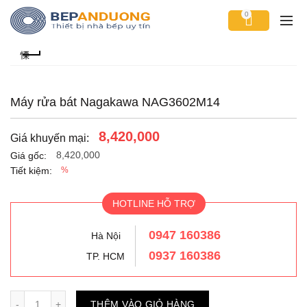
0
Máy rửa bát Nagakawa NAG3602M14
8,420,000
Giá khuyến mại:
8,420,000
Giá gốc:
Tiết kiệm:
%
HOTLINE HỖ TRỢ
0947 160386
Hà Nội
0937 160386
TP. HCM
Số lượng
THÊM VÀO GIỎ HÀNG