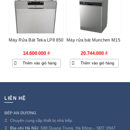
Máy Rửa Bát Teka LP8 850
Máy rửa bát Munchen M15
14.600.000
₫
20.744.000
₫
Thêm vào giỏ hàng
Thêm vào giỏ hàng
LIÊN HỆ
BẾP AN DƯƠNG
Chuyên cung cấp thiết bị nhà bếp.
Địa chỉ Hà Nội:
588 Quang Trung, Hà Đông – SĐT:
0947