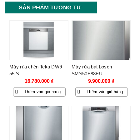
SẢN PHẨM TƯƠNG TỰ
Máy rủa chén Teka DW9
Máy rửa bát bosch
55 S
SMS50E88EU
16.780.000
₫
9.900.000
₫
Thêm vào giỏ hàng
Thêm vào giỏ hàng