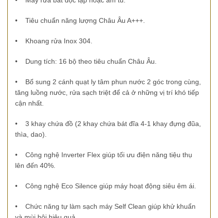
•
Máy rửa bát độc lập hoặc âm tủ.
•
Tiêu chuẩn năng lượng Châu Âu A+++.
•
Khoang rửa Inox 304.
•
Dung tích: 16 bộ theo tiêu chuẩn Châu Âu.
• Bổ sung 2 cánh quạt ly tâm phun nước 2 góc trong cùng,
tăng luồng nước, rửa sạch triệt để cả ở những vị trí khó tiếp
cận nhất.
•
3 khay chứa đồ (2 khay chứa bát đĩa 4-1 khay đựng đũa,
thìa, dao).
•
Công nghệ Inverter Flex giúp tối ưu điện năng tiệu thụ
lên đến 40%.
•
Công nghệ Eco Silence giúp máy hoạt động siêu êm ái.
•
Chức năng tự làm sạch máy Self Clean giúp khử khuẩn
và mùi hôi hiệu quả.