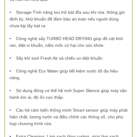
• Storage-Tính năng lưu trữ bát đĩa sau khi rửa: thông gió
định kỳ, khử khuẩn để đảm bảo an toàn nếu người dùng
chưa kịp lấy bát ra.
•
Công nghệ sấy
TURBO HEAD DRYING
giúp đồ vật khô
ráo, diệt vi khuẩn, nấm mốc có hại cho sức khỏe.
•
Sấy khí tươi Fresh Air và chiếu uv diệt khuẩn.
•
Công nghệ Eco Water giúp tiết kiệm nước tối đa hiệu
năng.
•
Sử dụng động cơ thế hệ mới Super Slience giúp máy vận
hành êm ái, độ ốn cực thấp.
•
Các hệ cảm biến thông minh Smart sensor giúp máy phát
hiện chất, lượng nước và điều chỉnh các thông số, cho phù
họp chương trình rửa.
•
Extra Cleaning: Làm sạch tăng cường, giúp làm sạch