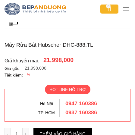
0
Máy Rửa Bát Hubscher DHC-888.TL
21,998,000
Giá khuyến mại:
21,998,000
Giá gốc:
Tiết kiệm:
%
HOTLINE HỖ TRỢ
0947 160386
Hà Nội
0937 160386
TP. HCM
Số lượng
THÊM VÀO GIỎ HÀNG