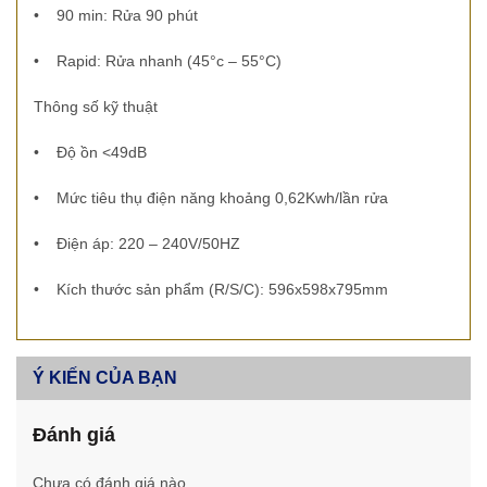
•
90 min: Rửa 90 phút
•
Rapid: Rửa nhanh (45°c – 55°C)
Thông số kỹ thuật
•
Độ ồn <49dB
•
Mức tiêu thụ điện năng khoảng 0,62Kwh/lần rửa
•
Điện áp: 220 – 240V/50HZ
•
Kích thước sản phẩm (R/S/C): 596x598x795mm
Ý KIẾN CỦA BẠN
Đánh giá
Chưa có đánh giá nào.