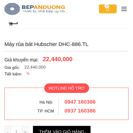
0
Máy rủa bát Hubscher DHC-886.TL
22,440,000
Giá khuyến mại:
22,440,000
Giá gốc:
Tiết kiệm:
%
HOTLINE HỖ TRỢ
0947 160386
Hà Nội
0937 160386
TP. HCM
Số lượng
THÊM VÀO GIỎ HÀNG