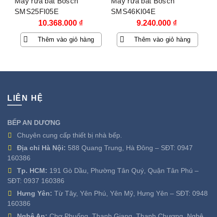
Máy rửa bát Bosch
Máy rửa bát Bosch
SMS25FI05E
SMS46KI04E
10.368.000
₫
9.240.000
₫
Thêm vào giỏ hàng
Thêm vào giỏ hàng
LIÊN HỆ
BẾP AN DƯƠNG
Chuyên cung cấp thiết bị nhà bếp.
Địa chỉ Hà Nội:
588 Quang Trung, Hà Đông – SĐT:
0947
160386
Tp. HCM:
191 Gò Dầu, Phường Tân Quý, Quận Tân Phú –
SĐT:
0937 160386
Hưng Yên:
Từ Tây, Yên Phú, Yên Mỹ, Hưng Yên – SĐT:
0948
160386
Nghệ An:
Chợ Phuống, Thanh Giang, Thanh Chương, Nghệ