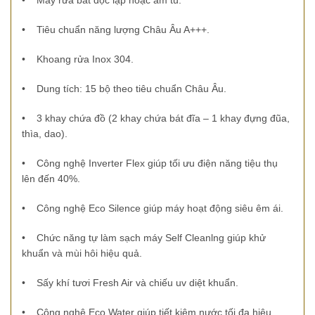
•
Máy rửa bát độc lập hoặc âm tủ.
•
Tiêu chuẩn năng lượng Châu Âu A+++.
•
Khoang rửa Inox 304.
•
Dung tích: 15 bộ theo tiêu chuẩn Châu Âu.
•
3 khay chứa đồ (2 khay chứa bát đĩa – 1 khay đựng đũa,
thìa, dao).
•
Công nghệ Inverter Flex giúp tối ưu điện năng tiệu thụ
lên đến 40%.
•
Công nghệ Eco Silence giúp máy hoạt động siêu êm ái.
•
Chức năng tự làm sạch máy Self Cleanlng giúp khử
khuẩn và mùi hôi hiệu quả.
•
Sấy khí tươi Fresh Air và chiếu uv diệt khuẩn.
•
Công nghệ Eco Water giúp tiết kiệm nước tối đa hiệu