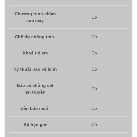
Chương trình chăm
Có
sóc máy
Chế độ chống tràn
Có
Khoá trẻ em
Có
Kỹ thuật bảo vệ kính
Có
Bảo vệ chống sét
Có
lan truyền
Đèn báo muối
Có
Bộ hẹn giờ
Có