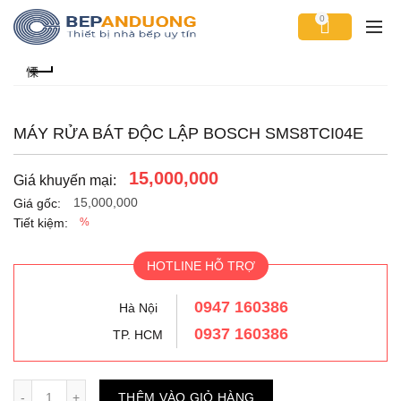
0
MÁY RỬA BÁT ĐỘC LẬP BOSCH SMS8TCI04E
15,000,000
Giá khuyến mại:
15,000,000
Giá gốc:
Tiết kiệm:
%
HOTLINE HỖ TRỢ
0947 160386
Hà Nội
0937 160386
TP. HCM
Số lượng
THÊM VÀO GIỎ HÀNG