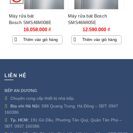
Máy rửa bát
Máy rửa bát Bosch
Bosch SMS46MI08E
SMS46MI05E
16.058.000
₫
12.590.000
₫
Thêm vào giỏ hàng
Thêm vào giỏ hàng
LIÊN HỆ
BẾP AN DƯƠNG
Chuyên cung cấp thiết bị nhà bếp.
Địa chỉ Hà Nội:
588 Quang Trung, Hà Đông – SĐT:
0947
160386
Tp. HCM:
191 Gò Dầu, Phường Tân Quý, Quận Tân Phú –
SĐT:
0937 160386