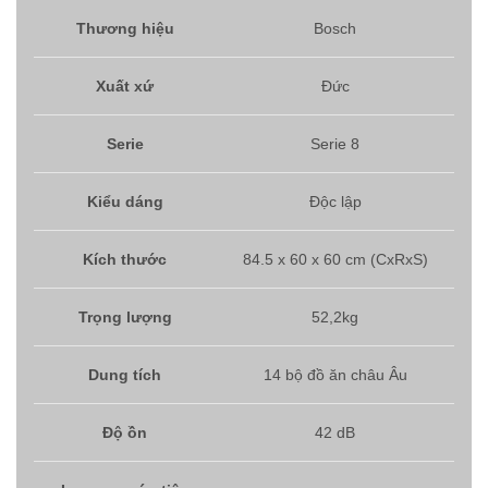
Thương hiệu
Bosch
Xuất xứ
Đức
Serie
Serie 8
Kiểu dáng
Độc lập
Kích thước
84.5 x 60 x 60 cm (CxRxS)
Trọng lượng
52,2kg
Dung tích
14 bộ đồ ăn châu Âu
Độ ồn
42 dB