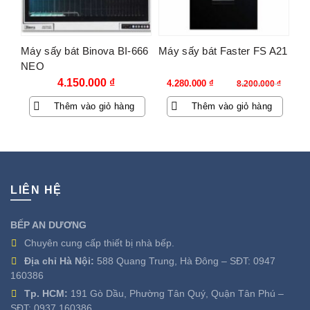
Máy sấy bát Binova BI-666
Máy sấy bát Faster FS A21
NEO
Giá
Giá
4.150.000
₫
4.280.000
₫
8.200.000
₫
gốc
hiện
Thêm vào giỏ hàng
Thêm vào giỏ hàng
là:
tại
8.200.000 ₫.
là:
4.280.000 ₫.
LIÊN HỆ
BẾP AN DƯƠNG
Chuyên cung cấp thiết bị nhà bếp.
Địa chỉ Hà Nội:
588 Quang Trung, Hà Đông – SĐT:
0947
160386
Tp. HCM:
191 Gò Dầu, Phường Tân Quý, Quận Tân Phú –
SĐT:
0937 160386