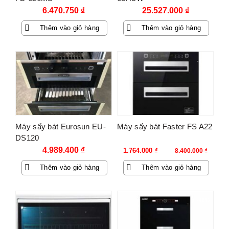
6.470.750
₫
25.527.000
₫
Thêm vào giỏ hàng
Thêm vào giỏ hàng
-79%
Máy sấy bát Eurosun EU-
Máy sấy bát Faster FS A22
DS120
Giá
Giá
4.989.400
₫
1.764.000
₫
8.400.000
₫
gốc
hiện
Thêm vào giỏ hàng
Thêm vào giỏ hàng
là:
tại
8.400.000 ₫.
là:
1.764.000 ₫.
-48%