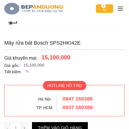
0
Máy rửa bát Bosch SPS2HKI42E
15,100,000
Giá khuyến mại:
15,100,000
Giá gốc:
Tiết kiệm:
%
HOTLINE HỖ TRỢ
0947 160386
Hà Nội
0937 160386
TP. HCM
Số lượng
THÊM VÀO GIỎ HÀNG