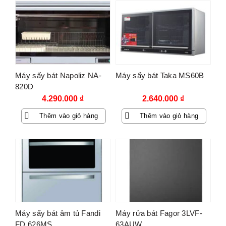
Máy sấy bát Napoliz NA-
Máy sấy bát Taka MS60B
820D
4.290.000
₫
2.640.000
₫
Thêm vào giỏ hàng
Thêm vào giỏ hàng
Máy sấy bát âm tủ Fandi
Máy rửa bát Fagor 3LVF-
FD 626MS
63AUW