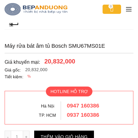
0
Máy rửa bát âm tủ Bosch SMU67MS01E
20,832,000
Giá khuyến mại:
20,832,000
Giá gốc:
Tiết kiệm:
%
HOTLINE HỖ TRỢ
0947 160386
Hà Nội
0937 160386
TP. HCM
Số lượng
THÊM VÀO GIỎ HÀNG