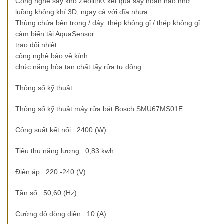
Công nghệ sấy khô Zeolith® kết quả sấy hoàn hảo nhờ
luồng không khí 3D, ngay cả với đĩa nhựa.
Thùng chứa bên trong / đáy: thép không gỉ / thép không gỉ
cảm biến tải AquaSensor
trao đổi nhiệt
công nghệ bảo vệ kính
chức năng hòa tan chất tẩy rửa tự động
Thông số kỹ thuật
Thông số kỹ thuật máy rửa bát Bosch SMU67MS01E
Công suất kết nối : 2400 (W)
Tiêu thụ năng lượng : 0,83 kwh
Điện áp : 220 -240 (V)
Tần số : 50,60 (Hz)
Cường độ dòng điện : 10 (A)