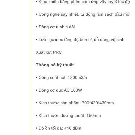
•
Điều khiển bằng phím cảm ứng vẫy tay 3 tốc độ
•
Công nghệ sấy nhiệt, tự động làm sạch dầu mỡ
•
Động cơ tuabin đôi
•
Lưới lọc inox tăng độ bền bỉ, dễ dàng vệ sinh.
Xuất xứ: PRC
Thông số kỹ thuật
•
Công suất hút: 1200m3/h
•
Động cơ đúc AC 183W
•
Kích thước sản phẩm: 700*420*430mm
•
Kích thước đường thoát: 150mm
•
Độ ồn tối đa: <46 dBm