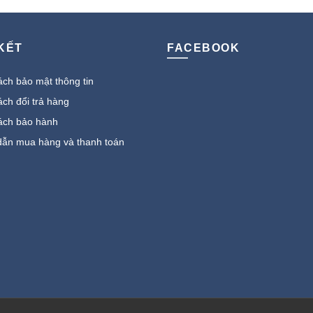
25.500.000 ₫.
là:
5.400.000 ₫.
 KẾT
FACEBOOK
ch bảo mật thông tin
ch đổi trả hàng
ách bảo hành
ẫn mua hàng và thanh toán