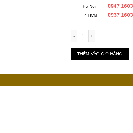
0947 160
Hà Nội
0937 160
TP. HCM
Số lượng
THÊM VÀO GIỎ HÀNG