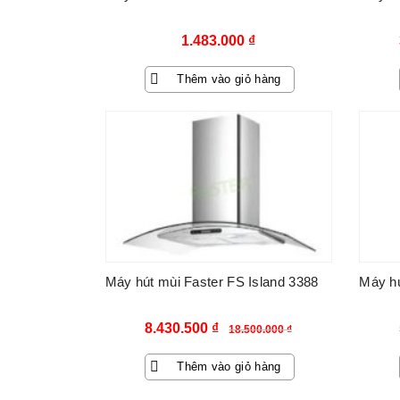
1.483.000
₫
Thêm vào giỏ hàng
-54%
Máy hút mùi Faster FS Island 3388
Máy hú
Giá
Giá
8.430.500
₫
18.500.000
₫
gốc
hiện
Thêm vào giỏ hàng
là:
tại