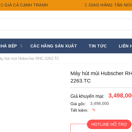
GIÁ CẢ CẠNH TRANH
GIAO HÀNG TẬN NƠI
NHÀ BẾP
CÁC HÃNG SẢN XUẤT
TIN TỨC
LIÊN 
y hút mùi Hubscher RHC-2263.TC
Máy hút mùi Hubscher R
2263.TC
3,498,00
Giá khuyến mại:
3,498,000
Giá gốc:
Tiết kiệm:
%
HOTLINE HỖ TRỢ