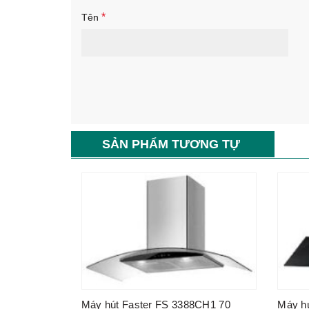
*
Tên
SẢN PHẨM TƯƠNG TỰ
Máy hút Faster FS 3388CH1 70
Máy h