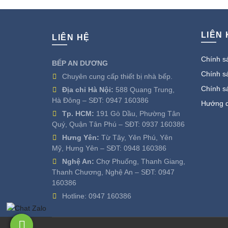
18.500.000 ₫.
là:
8.430.500 ₫.
LIÊN
LIÊN HỆ
Chính sá
BẾP AN DƯƠNG
Chính sá
Chuyên cung cấp thiết bị nhà bếp.
Chính s
Địa chỉ Hà Nội:
588 Quang Trung,
Hà Đông – SĐT:
0947 160386
Hướng d
Tp. HCM:
191 Gò Dầu, Phường Tân
Quý, Quận Tân Phú – SĐT:
0937 160386
Hưng Yên:
Từ Tây, Yên Phú, Yên
Mỹ, Hưng Yên – SĐT:
0948 160386
Nghệ An:
Chợ Phuống, Thanh Giang,
Thanh Chương, Nghệ An – SĐT:
0947
160386
Hotline:
0947 160386