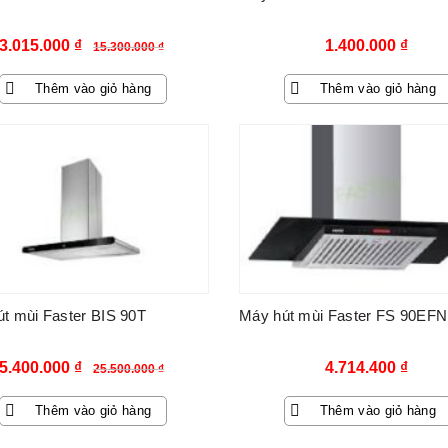
Giá
Giá
3.015.000
₫
1.400.000
₫
15.300.000
₫
gốc
hiện
Thêm vào giỏ hàng
Thêm vào giỏ hàng
là:
tại
15.300.000 ₫.
là:
-79%
3.015.000 ₫.
t mùi Faster BIS 90T
Máy hút mùi Faster FS 90EFN
Giá
Giá
5.400.000
₫
4.714.400
₫
25.500.000
₫
gốc
hiện
Thêm vào giỏ hàng
Thêm vào giỏ hàng
là:
tại