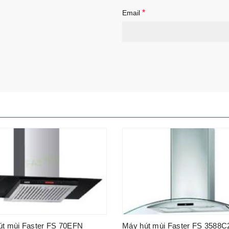
*
Email
-80%
út mùi Faster FS 70EFN
Máy hút mùi Faster FS 3588C