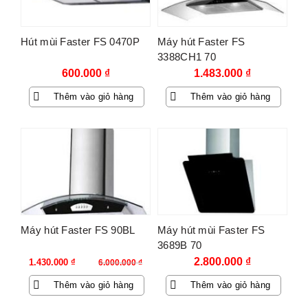
Hút mùi Faster FS 0470P
Máy hút Faster FS
3388CH1 70
600.000
₫
1.483.000
₫
Thêm vào giỏ hàng
Thêm vào giỏ hàng
-76%
Máy hút Faster FS 90BL
Máy hút mùi Faster FS
3689B 70
Giá
Giá
2.800.000
₫
1.430.000
₫
6.000.000
₫
gốc
hiện
Thêm vào giỏ hàng
Thêm vào giỏ hàng
là:
tại
6.000.000 ₫.
là: