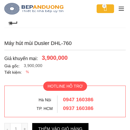
0
Máy hút mùi Dusler DHL-760
3,900,000
Giá khuyến mại:
3,900,000
Giá gốc:
Tiết kiệm:
%
HOTLINE HỖ TRỢ
0947 160386
Hà Nội
0937 160386
TP. HCM
Số lượng
THÊM VÀO GIỎ HÀNG