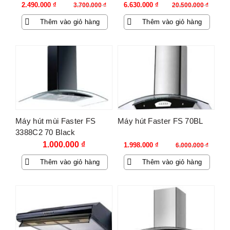
Giá
Giá
Giá
Giá
2.490.000
₫
6.630.000
₫
3.700.000
₫
20.500.000
₫
gốc
hiện
gốc
hiện
Thêm vào giỏ hàng
Thêm vào giỏ hàng
là:
tại
là:
tại
3.700.000 ₫.
là:
20.500.000 ₫.
là:
2.490.000 ₫.
6.630.000 ₫.
-67%
Máy hút mùi Faster FS
Máy hút Faster FS 70BL
3388C2 70 Black
Giá
Giá
1.000.000
₫
1.998.000
₫
6.000.000
₫
gốc
hiện
Thêm vào giỏ hàng
Thêm vào giỏ hàng
là:
tại
6.000.000 ₫.
là:
1.998.000 ₫.