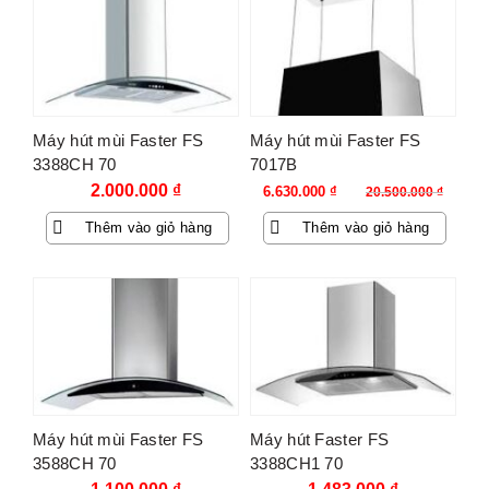
Máy hút mùi Faster FS
Máy hút mùi Faster FS
3388CH 70
7017B
Giá
Giá
2.000.000
₫
6.630.000
₫
20.500.000
₫
gốc
hiện
Thêm vào giỏ hàng
Thêm vào giỏ hàng
là:
tại
20.500.000 ₫.
là:
6.630.000 ₫.
Máy hút mùi Faster FS
Máy hút Faster FS
3588CH 70
3388CH1 70