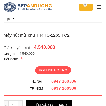
0
Máy hút mùi chữ T RHC-2265.TC2
4,540,000
Giá khuyến mại:
4,540,000
Giá gốc:
Tiết kiệm:
%
HOTLINE HỖ TRỢ
0947 160386
Hà Nội
0937 160386
TP. HCM
Số lượng
THÊM VÀO GIỎ HÀNG