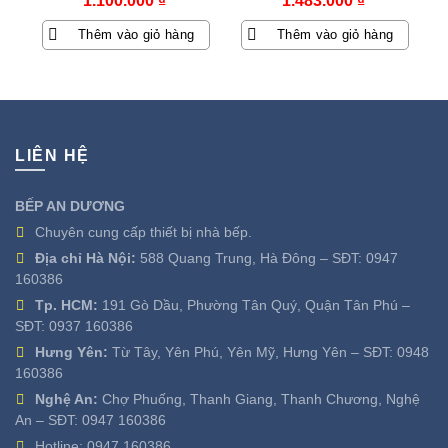
1.100.000
₫
1.483.000
₫
Thêm vào giỏ hàng
Thêm vào giỏ hàng
LIÊN HỆ
BẾP AN DƯƠNG
Chuyên cung cấp thiết bị nhà bếp.
Địa chỉ Hà Nội:
588 Quang Trung, Hà Đông – SĐT:
0947
160386
Tp. HCM:
191 Gò Dầu, Phường Tân Quý, Quận Tân Phú –
SĐT:
0937 160386
Hưng Yên:
Từ Tây, Yên Phú, Yên Mỹ, Hưng Yên – SĐT:
0948
160386
Nghệ An:
Chợ Phuống, Thanh Giang, Thanh Chương, Nghệ
An – SĐT:
0947 160386
Hotline:
0947 160386