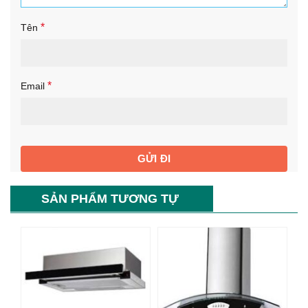
*
Tên
*
Email
SẢN PHẨM TƯƠNG TỰ
-25%
-76%