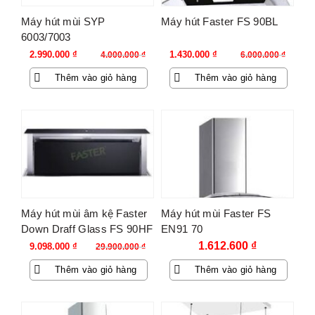
Máy hút mùi SYP
Máy hút Faster FS 90BL
6003/7003
Giá
Giá
Giá
Giá
2.990.000
₫
1.430.000
₫
4.000.000
₫
6.000.000
₫
gốc
hiện
gốc
hiện
Thêm vào giỏ hàng
Thêm vào giỏ hàng
là:
tại
là:
tại
4.000.000 ₫.
là:
6.000.000 ₫.
là:
2.990.000 ₫.
1.430.000 ₫.
-70%
Máy hút mùi âm kệ Faster
Máy hút mùi Faster FS
Down Draff Glass FS 90HF
EN91 70
Giá
Giá
1.612.600
₫
9.098.000
₫
29.900.000
₫
gốc
hiện
Thêm vào giỏ hàng
Thêm vào giỏ hàng
là:
tại
29.900.000 ₫.
là:
9.098.000 ₫.
-68%