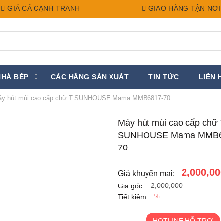
GIÁ CẢ CẠNH TRANH
GIAO HÀNG TẬN NƠI
NHÀ BẾP
CÁC HÃNG SẢN XUẤT
TIN TỨC
LIÊN 
y hút mùi cao cấp chữ T SUNHOUSE Mama MMB6817-70
Máy hút mùi cao cấp chữ
SUNHOUSE Mama MMB6
70
2,000,00
Giá khuyến mại:
2,000,000
Giá gốc:
Tiết kiệm:
%
HOTLINE HỖ TRỢ