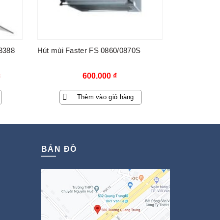
 3388
Hút mùi Faster FS 0860/0870S
600.000
₫
₫
Thêm vào giỏ hàng
₫.
BẢN ĐỒ