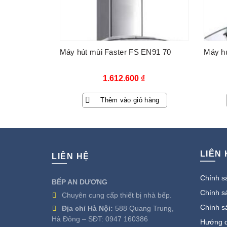
Máy hút mùi Faster FS EN91 70
Máy hú
1.612.600
₫
Thêm vào giỏ hàng
LIÊN
LIÊN HỆ
Chính sá
BẾP AN DƯƠNG
Chính sá
Chuyên cung cấp thiết bị nhà bếp.
Chính s
Địa chỉ Hà Nội:
588 Quang Trung,
Hà Đông – SĐT:
0947 160386
Hướng d