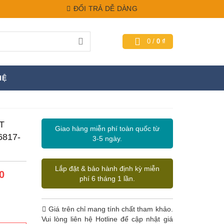
ĐỔI TRẢ DỄ DÀNG
0
/
0
₫
HỆ
 T
Giao hàng miễn phí toàn quốc từ
817-
3-5 ngày.
Lắp đặt & bảo hành định kỳ miễn
0
phí 6 tháng 1 lần.
Giá trên chỉ mang tính chất tham khảo.
Vui lòng liên hệ Hotline để cập nhật giá