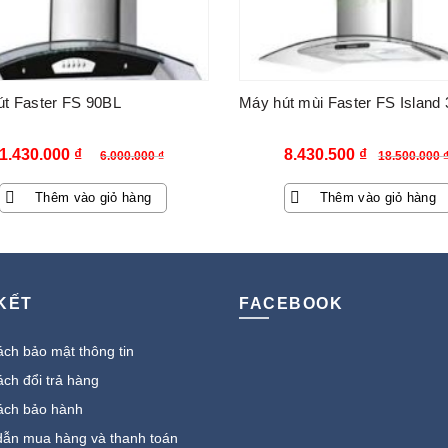
t Faster FS 90BL
Máy hút mùi Faster FS Island
Giá
Giá
Giá
Giá
1.430.000
₫
8.430.500
₫
6.000.000
₫
18.500.000
gốc
hiện
gốc
hiện
Thêm vào giỏ hàng
Thêm vào giỏ hàng
là:
tại
là:
tại
6.000.000 ₫.
là:
18.500.000 ₫.
là:
1.430.000 ₫.
8.430.500 
 KẾT
FACEBOOK
ch bảo mật thông tin
ch đổi trả hàng
ách bảo hành
ẫn mua hàng và thanh toán