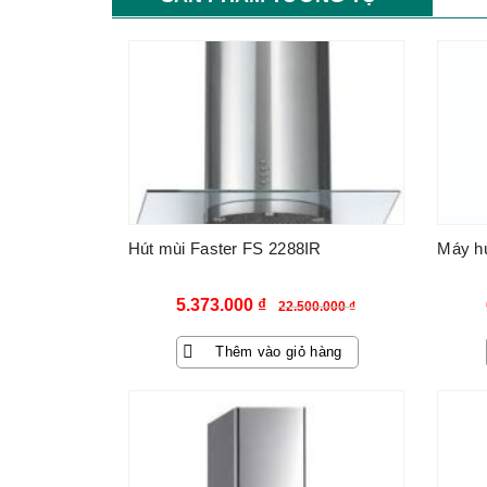
-76%
Hút mùi Faster FS 2288IR
Máy hú
Giá
Giá
5.373.000
₫
22.500.000
₫
gốc
hiện
Thêm vào giỏ hàng
là:
tại
22.500.000 ₫.
là:
5.373.000 ₫.