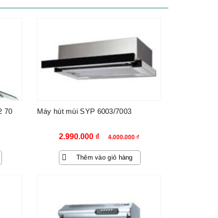
-25%
2 70
Máy hút mùi SYP 6003/7003
Giá
Giá
2.990.000
₫
4.000.000
₫
gốc
hiện
Thêm vào giỏ hàng
là:
tại
4.000.000 ₫.
là:
-54%
2.990.000 ₫.