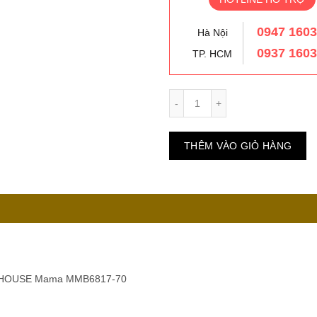
0947 160
Hà Nội
0937 160
TP. HCM
Số lượng
THÊM VÀO GIỎ HÀNG
SUNHOUSE Mama MMB6817-70