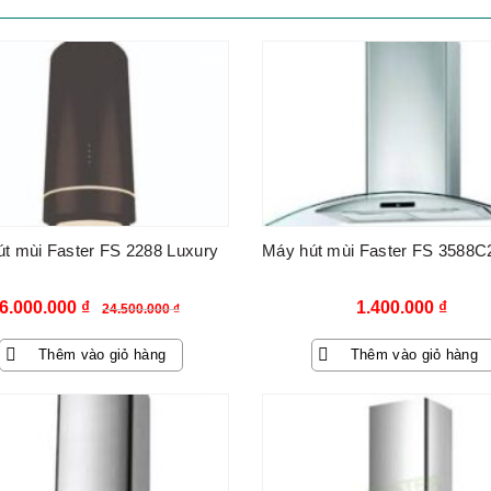
-76%
t mùi Faster FS 2288 Luxury
Máy hút mùi Faster FS 3588C
Giá
Giá
6.000.000
₫
1.400.000
₫
24.500.000
₫
gốc
hiện
Thêm vào giỏ hàng
Thêm vào giỏ hàng
là:
tại
24.500.000 ₫.
là:
-76%
6.000.000 ₫.