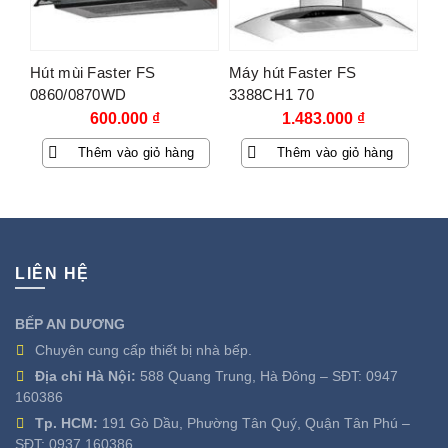
Hút mùi Faster FS
Máy hút Faster FS
0860/0870WD
3388CH1 70
600.000
₫
1.483.000
₫
Thêm vào giỏ hàng
Thêm vào giỏ hàng
LIÊN HỆ
BẾP AN DƯƠNG
Chuyên cung cấp thiết bị nhà bếp.
Địa chỉ Hà Nội:
588 Quang Trung, Hà Đông – SĐT:
0947
160386
Tp. HCM:
191 Gò Dầu, Phường Tân Quý, Quận Tân Phú –
SĐT:
0937 160386