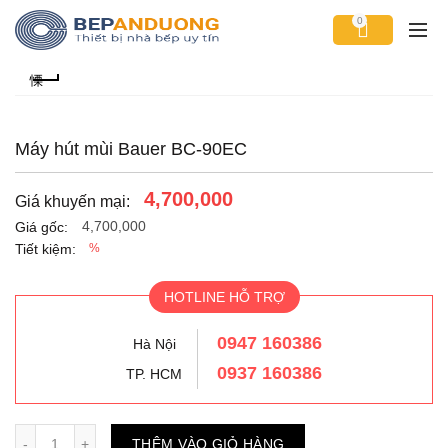
0
Máy hút mùi Bauer BC-90EC
4,700,000
Giá khuyến mại:
4,700,000
Giá gốc:
Tiết kiệm:
%
HOTLINE HỖ TRỢ
0947 160386
Hà Nội
0937 160386
TP. HCM
Số lượng
THÊM VÀO GIỎ HÀNG