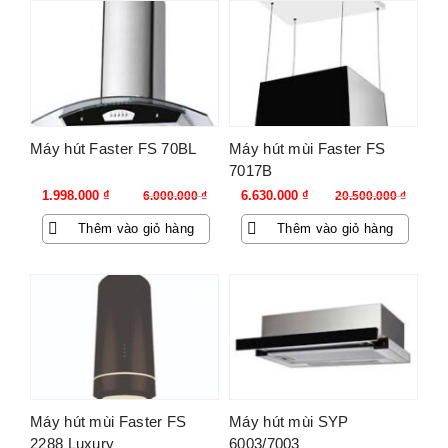
-67%
-68%
Máy hút Faster FS 70BL
Máy hút mùi Faster FS
7017B
Giá
Giá
Giá
Giá
1.998.000
₫
6.630.000
₫
6.000.000
₫
20.500.000
₫
gốc
hiện
gốc
hiện
Thêm vào giỏ hàng
Thêm vào giỏ hàng
là:
tại
là:
tại
6.000.000 ₫.
là:
20.500.000 ₫.
là:
1.998.000 ₫.
6.630.000 ₫.
-76%
-25%
Máy hút mùi Faster FS
Máy hút mùi SYP
2288 Luxury
6003/7003