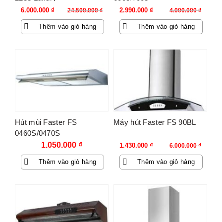
Giá
Giá
Giá
Giá
6.000.000
₫
2.990.000
₫
24.500.000
₫
4.000.000
₫
gốc
hiện
gốc
hiện
Thêm vào giỏ hàng
Thêm vào giỏ hàng
là:
tại
là:
tại
24.500.000 ₫.
là:
4.000.000 ₫.
là:
6.000.000 ₫.
2.990.000 ₫.
-76%
Hút mùi Faster FS
Máy hút Faster FS 90BL
0460S/0470S
Giá
Giá
1.050.000
₫
1.430.000
₫
6.000.000
₫
gốc
hiện
Thêm vào giỏ hàng
Thêm vào giỏ hàng
là:
tại
6.000.000 ₫.
là:
1.430.000 ₫.