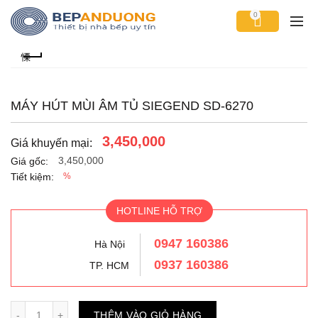
0
MÁY HÚT MÙI ÂM TỦ SIEGEND SD-6270
3,450,000
Giá khuyến mại:
3,450,000
Giá gốc:
Tiết kiệm:
%
HOTLINE HỖ TRỢ
0947 160386
Hà Nội
0937 160386
TP. HCM
Số lượng
THÊM VÀO GIỎ HÀNG