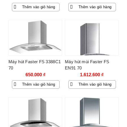
gốc
hiện
Thêm vào giỏ hàng
Thêm vào giỏ hàng
là:
tại
3.250.000 ₫.
là:
600.000 ₫.
Máy hút Faster FS 3388C1
Máy hút mùi Faster FS
70
EN91 70
650.000
₫
1.612.600
₫
Thêm vào giỏ hàng
Thêm vào giỏ hàng