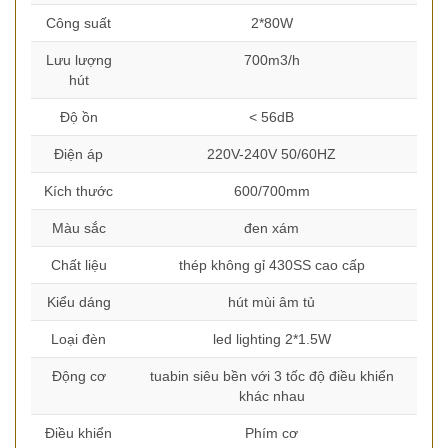
Công suất
2*80W
Lưu lượng
700m3/h
hút
Độ ồn
< 56dB
Điện áp
220V-240V 50/60HZ
Kích thước
600/700mm
Màu sắc
đen xám
Chất liệu
thép không gỉ 430SS cao cấp
Kiểu dáng
hút mùi âm tủ
Loại đèn
led lighting 2*1.5W
Động cơ
tuabin siêu bền với 3 tốc độ điều khiển
khác nhau
Điều khiển
Phím cơ