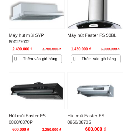
Máy hút mùi SYP
Máy hút Faster FS 90BL
6002/7002
Giá
Giá
Giá
Giá
2.490.000
₫
1.430.000
₫
3.700.000
₫
6.000.000
₫
gốc
hiện
gốc
hiện
Thêm vào giỏ hàng
Thêm vào giỏ hàng
là:
tại
là:
tại
3.700.000 ₫.
là:
6.000.000 ₫.
là:
2.490.000 ₫.
1.430.000 ₫.
-82%
Hút mùi Faster FS
Hút mùi Faster FS
0860/0870P
0860/0870S
Giá
Giá
600.000
₫
600.000
₫
3.250.000
₫