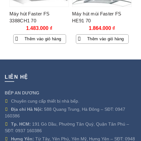
Máy hút Faster FS
Máy hút mùi Faster FS
3388CH1 70
HE91 70
1.483.000
₫
1.864.000
₫
Thêm vào giỏ hàng
Thêm vào giỏ hàng
LIÊN HỆ
BẾP AN DƯƠNG
Chuyên cung cấp thiết bị nhà bếp.
Địa chỉ Hà Nội:
588 Quang Trung, Hà Đông – SĐT:
0947
160386
Tp. HCM:
191 Gò Dầu, Phường Tân Quý, Quận Tân Phú –
SĐT:
0937 160386
Hưng Yên:
Từ Tây, Yên Phú, Yên Mỹ, Hưng Yên – SĐT:
0948