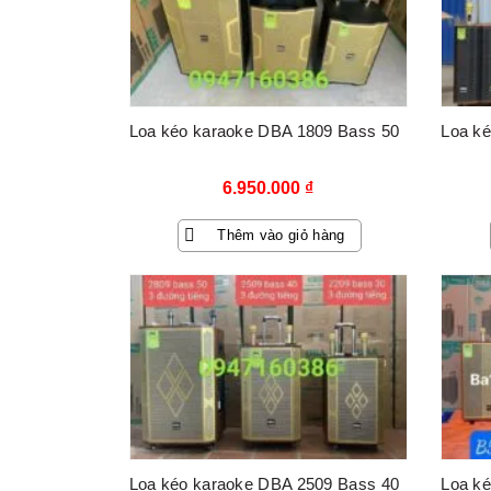
Loa kéo karaoke DBA 1809 Bass 50
Loa k
6.950.000
₫
Thêm vào giỏ hàng
Loa kéo karaoke DBA 2509 Bass 40
Loa k