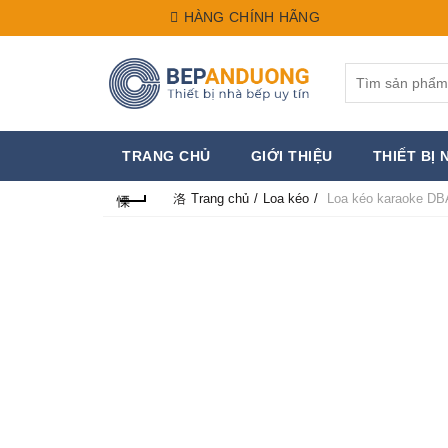
HÀNG CHÍNH HÃNG
Search
for:
TRANG CHỦ
GIỚI THIỆU
THIẾT BỊ 
Trang chủ
Loa kéo
Loa kéo karaoke DB