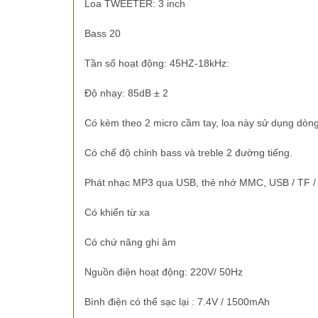
Loa TWEETER: 3 inch
Bass 20
Tần số hoạt động: 45HZ-18kHz:
Độ nhạy: 85dB ± 2
Có kèm theo 2 micro cầm tay, loa này sử dụng dòng m
Có chế độ chỉnh bass và treble 2 đường tiếng.
Phát nhạc MP3 qua USB, thẻ nhớ MMC, USB / TF /
Có khiển từ xa
Có chứ năng ghi âm
Nguồn điện hoạt động: 220V/ 50Hz
Bình điện có thể sạc lại : 7.4V / 1500mAh