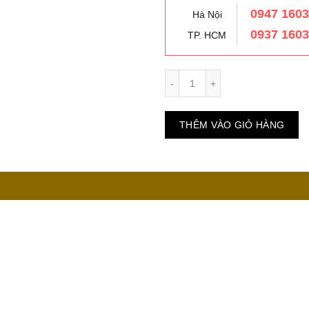
0947 160
Hà Nội
0937 160
TP. HCM
Số lượng
THÊM VÀO GIỎ HÀNG