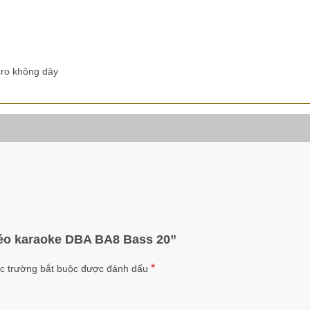
cro không dây
kéo karaoke DBA BA8 Bass 20”
*
c trường bắt buộc được đánh dấu