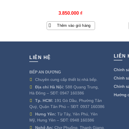
3.850.000
₫
Thêm vào giỏ hàng
LIÊN
LIÊN HỆ
Chính sá
BẾP AN DƯƠNG
Chính sá
Chuyên cung cấp thiết bị nhà bếp.
Chính s
Địa chỉ Hà Nội:
588 Quang Trung,
Hà Đông – SĐT:
0947 160386
Hướng d
Tp. HCM:
191 Gò Dầu, Phường Tân
Quý, Quận Tân Phú – SĐT:
0937 160386
Hưng Yên:
Từ Tây, Yên Phú, Yên
Mỹ, Hưng Yên – SĐT:
0948 160386
Nghệ An:
Chợ Phuống, Thanh Giang,