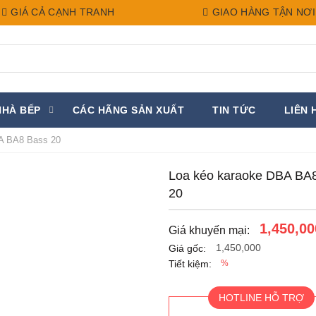
GIÁ CẢ CẠNH TRANH
GIAO HÀNG TẬN NƠI
NHÀ BẾP
CÁC HÃNG SẢN XUẤT
TIN TỨC
LIÊN 
A BA8 Bass 20
Loa kéo karaoke DBA BA
20
1,450,00
Giá khuyến mại:
1,450,000
Giá gốc:
Tiết kiệm:
%
HOTLINE HỖ TRỢ