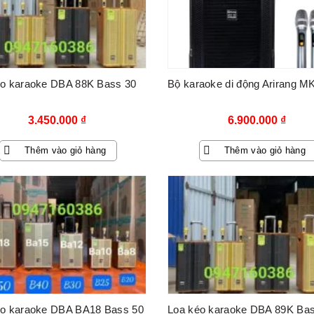
éo karaoke DBA 88K Bass 30
Bộ karaoke di động Arirang M
3.450.000
₫
6.900.000
₫
Thêm vào giỏ hàng
Thêm vào giỏ hàng
éo karaoke DBA BA18 Bass 50
Loa kéo karaoke DBA 89K Ba