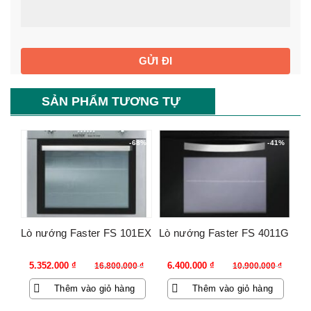
SẢN PHẨM TƯƠNG TỰ
-68%
-41%
Lò nướng Faster FS 101EX
Lò nướng Faster FS 4011G
Giá
Giá
Giá
Giá
5.352.000
₫
6.400.000
₫
16.800.000
₫
10.900.000
₫
gốc
hiện
gốc
hiện
Thêm vào giỏ hàng
Thêm vào giỏ hàng
là:
tại
là:
tại
16.800.000 ₫.
là:
10.900.000 ₫.
là: