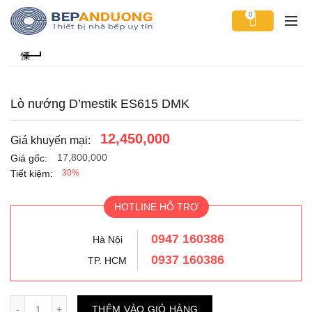
0
Lò nướng D’mestik ES615 DMK
12,450,000
Giá khuyến mại:
17,800,000
Giá gốc:
Tiết kiệm:
30%
HOTLINE HỖ TRỢ
0947 160386
Hà Nội
0937 160386
TP. HCM
Số lượng
THÊM VÀO GIỎ HÀNG