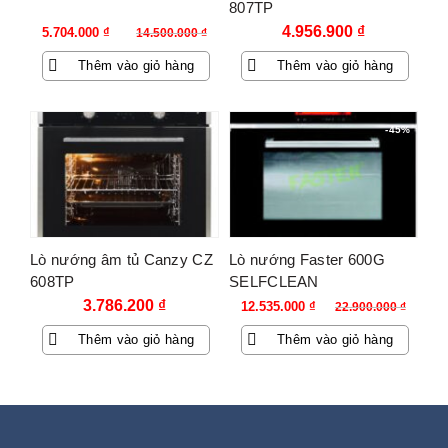
807TP
Giá
Giá
4.956.900
₫
5.704.000
₫
14.500.000
₫
gốc
hiện
Thêm vào giỏ hàng
Thêm vào giỏ hàng
là:
tại
14.500.000 ₫.
là:
5.704.000 ₫.
-45%
Lò nướng âm tủ Canzy CZ
Lò nướng Faster 600G
608TP
SELFCLEAN
Giá
Giá
3.786.200
₫
12.535.000
₫
22.900.000
₫
gốc
hiện
Thêm vào giỏ hàng
Thêm vào giỏ hàng
là:
tại
22.900.000 ₫.
là:
12.535.000 ₫.