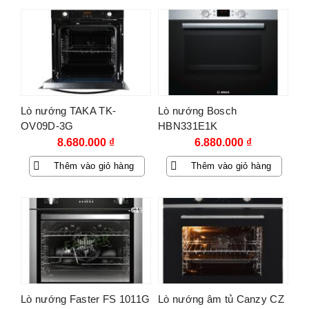
5.352.000 ₫.
6.400.000 ₫.
Lò nướng TAKA TK-
Lò nướng Bosch
OV09D-3G
HBN331E1K
8.680.000
₫
6.880.000
₫
Thêm vào giỏ hàng
Thêm vào giỏ hàng
-61%
Lò nướng Faster FS 1011G
Lò nướng âm tủ Canzy CZ