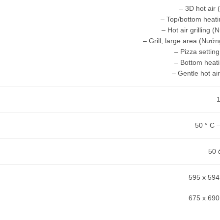
– 3D hot air
– Top/bottom heati
– Hot air grilling 
– Grill, large area (Nướ
– Pizza settin
– Bottom heati
– Gentle hot ai
50 ° C 
50 
595 x 59
675 x 69