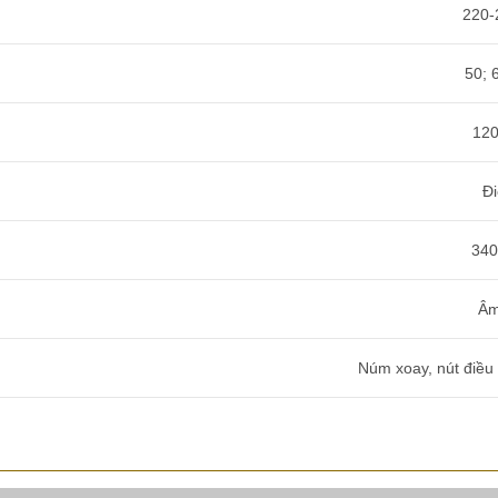
220-
50; 
12
Đ
34
Âm
Núm xoay, nút điều 