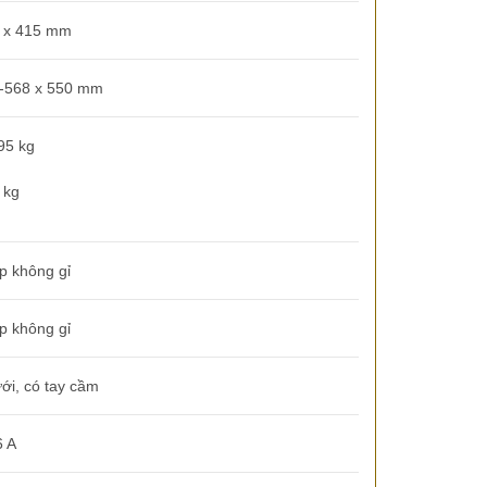
0 x 415 mm
0-568 x 550 mm
95 kg
 kg
p không gỉ
p không gỉ
ới, có tay cầm
6 A