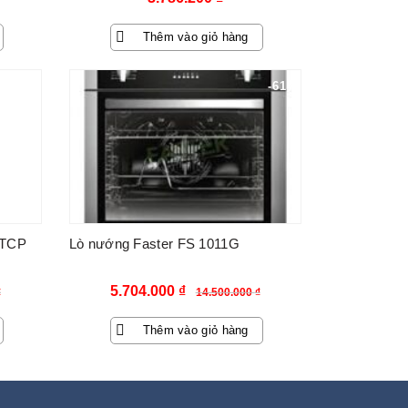
Thêm vào giỏ hàng
-46%
-61%
 TCP
Lò nướng Faster FS 1011G
Giá
Giá
5.704.000
₫
₫
14.500.000
₫
gốc
hiện
Thêm vào giỏ hàng
là:
tại
14.500.000 ₫.
là:
₫.
5.704.000 ₫.