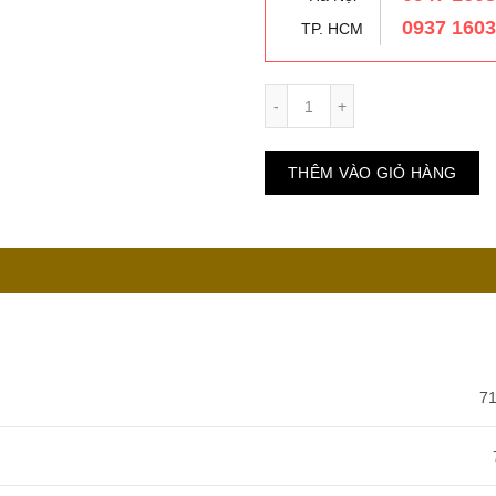
0937 160
TP. HCM
Số lượng
THÊM VÀO GIỎ HÀNG
71