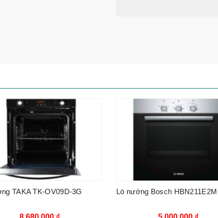
ớng TAKA TK-OV09D-3G
Lò nướng Bosch HBN211E2M
8.680.000
₫
5.000.000
₫