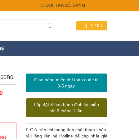
ĐỔI TRẢ DỄ DÀNG
0
/
0
₫
HỆ
360B0
Giao hàng miễn phí toàn quốc từ
3-5 ngày.
0
Lắp đặt & bảo hành định kỳ miễn
phí 6 tháng 1 lần.
Giá trên chỉ mang tính chất tham khảo.
Vui lòng liên hệ Hotline để cập nhật giá
386