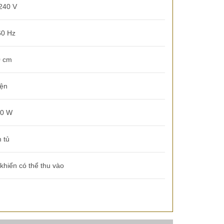
240 V
60 Hz
0 cm
iện
00 W
 tủ
khiển có thể thu vào