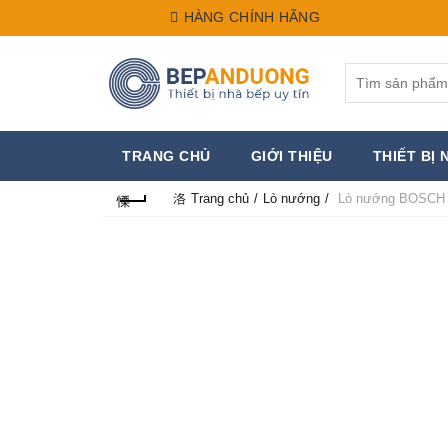
HÀNG CHÍNH HÃNG
Search
for:
TRANG CHỦ
GIỚI THIỆU
THIẾT BỊ 
Trang chủ
Lò nướng
Lò nướng BOSCH