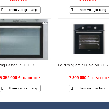
Thêm vào giỏ hàng
Thêm vào giỏ hàng
-68%
ớng Faster FS 101EX
Lò nướng âm tủ Cata ME 605
Giá
Giá
Giá
Giá
5.352.000
₫
7.309.000
₫
16.800.000
₫
13.500.000
gốc
hiện
gốc
hiện
Thêm vào giỏ hàng
Thêm vào giỏ hàng
là:
tại
là:
tại
16.800.000 ₫.
là:
13.500.000 ₫.
là:
5.352.000 ₫.
7.309.000 