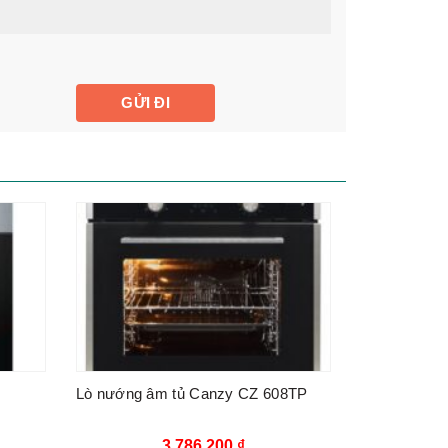
Lò nướng âm tủ Canzy CZ 608TP
3.786.200
₫