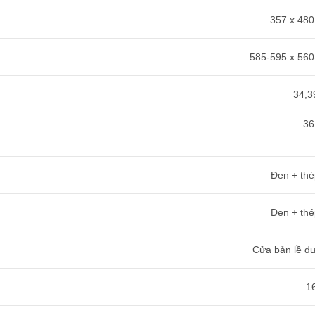
357 x 48
585-595 x 56
34,3
36
Đen + thé
Đen + thé
Cửa bản lề dư
1