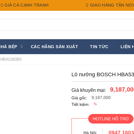
GIÁ CẢ CẠNH TRANH
GIAO HÀNG TẬN NƠI
NHÀ BẾP
CÁC HÃNG SẢN XUẤT
TIN TỨC
LIÊN 
 HBA5360B0
Lò nướng BOSCH HBA5
9,187,00
Giá khuyến mại:
9,187,000
Giá gốc:
Tiết kiệm:
%
HOTLINE HỖ TRỢ
0947 160
Hà Nội