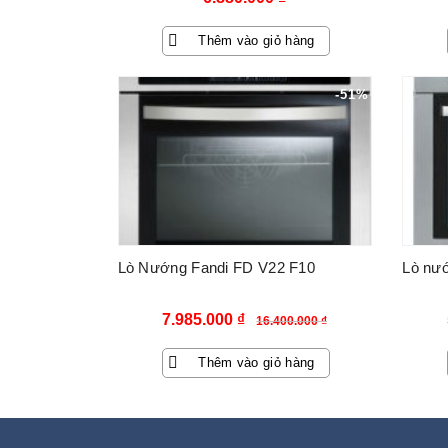
Thêm vào giỏ hàng
-51%
Lò Nướng Fandi FD V22 F10
Lò nư
Giá
Giá
7.985.000
₫
16.400.000
₫
gốc
hiện
Thêm vào giỏ hàng
là:
tại
16.400.000 ₫.
là:
7.985.000 ₫.