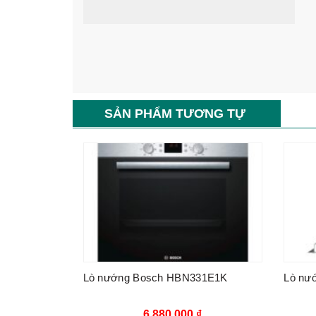
SẢN PHẨM TƯƠNG TỰ
Lò nướng Bosch HBN331E1K
Lò nư
6.880.000
₫