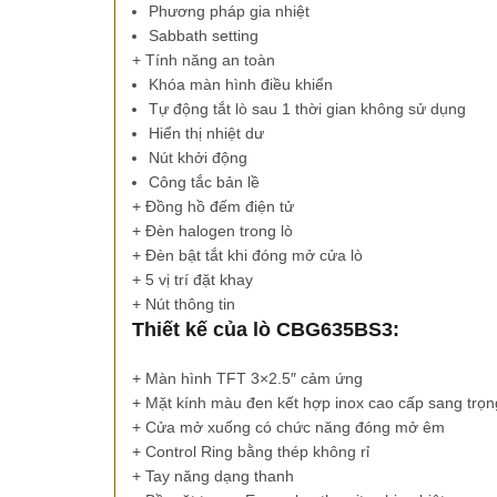
Phương pháp gia nhiệt
Sabbath setting
+ Tính năng an toàn
Khóa màn hình điều khiển
Tự động tắt lò sau 1 thời gian không sử dụng
Hiển thị nhiệt dư
Nút khởi động
Công tắc bản lề
+ Đồng hồ đếm điện tử
+ Đèn halogen trong lò
+ Đèn bật tắt khi đóng mở cửa lò
+ 5 vị trí đặt khay
+ Nút thông tin
Thiết kế của lò CBG635BS3:
+ Màn hình TFT 3×2.5″ cảm ứng
+ Mặt kính màu đen kết hợp inox cao cấp sang trọn
+ Cửa mở xuống có chức năng đóng mở êm
+ Control Ring bằng thép không rỉ
+ Tay năng dạng thanh