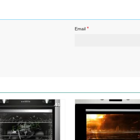
*
Email
-61%