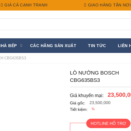
GIÁ CẢ CẠNH TRANH
GIAO HÀNG TẬN NƠI
NHÀ BẾP
CÁC HÃNG SẢN XUẤT
TIN TỨC
LIÊN 
H CBG635BS3
LÒ NƯỚNG BOSCH
CBG635BS3
23,500,0
Giá khuyến mại:
23,500,000
Giá gốc:
Tiết kiệm:
%
HOTLINE HỖ TRỢ