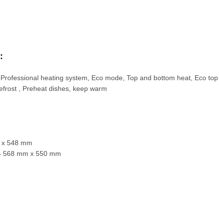
:
ssional heating system, Eco mode, Top and bottom heat, Eco top and b
Defrost , Preheat dishes, keep warm
m x 548 mm
 – 568 mm x 550 mm