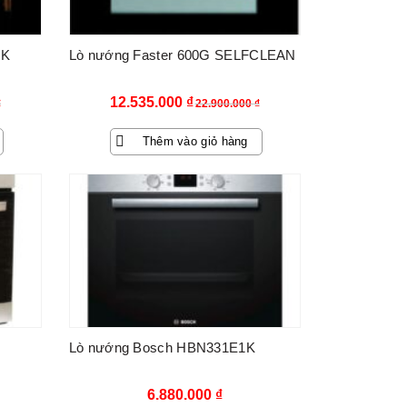
MK
Lò nướng Faster 600G SELFCLEAN
Giá
Giá
12.535.000
₫
₫
22.900.000
₫
gốc
hiện
Thêm vào giỏ hàng
là:
tại
22.900.000 ₫.
là:
0 ₫.
12.535.000 ₫.
Lò nướng Bosch HBN331E1K
6.880.000
₫