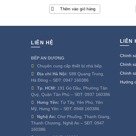
Thêm vào giỏ hàng
LIÊN
LIÊN HỆ
Chính sá
BẾP AN DƯƠNG
Chính sá
Chuyên cung cấp thiết bị nhà bếp.
Chính s
Địa chỉ Hà Nội:
588 Quang Trung,
Hà Đông – SĐT:
0947 160386
Hướng d
Tp. HCM:
191 Gò Dầu, Phường Tân
Quý, Quận Tân Phú – SĐT:
0937 160386
Hưng Yên:
Từ Tây, Yên Phú, Yên
Mỹ, Hưng Yên – SĐT:
0948 160386
Nghệ An:
Chợ Phuống, Thanh Giang,
Thanh Chương, Nghệ An – SĐT:
0947
160386