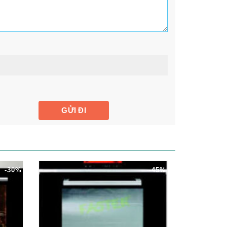
-30%
-45%