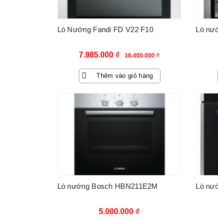
Lò Nướng Fandi FD V22 F10
Lò nư
Giá
Giá
7.985.000
₫
16.400.000
₫
gốc
hiện
Thêm vào giỏ hàng
là:
tại
16.400.000 ₫.
là:
7.985.000 ₫.
Lò nướng Bosch HBN211E2M
Lò nư
5.000.000
₫