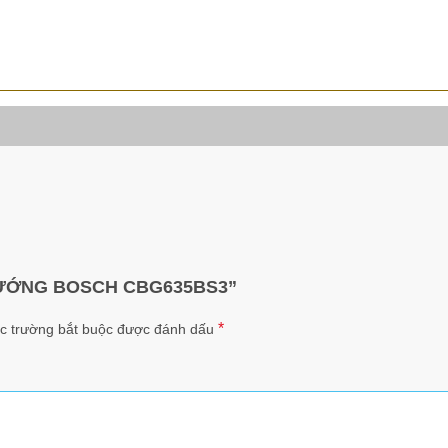
Ò NƯỚNG BOSCH CBG635BS3”
*
c trường bắt buộc được đánh dấu