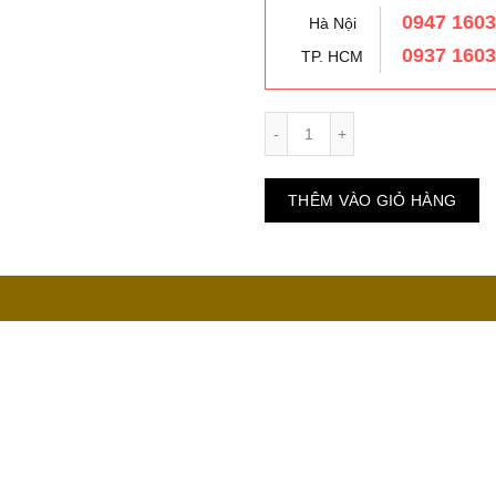
0947 160
Hà Nội
0937 160
TP. HCM
Số lượng
THÊM VÀO GIỎ HÀNG