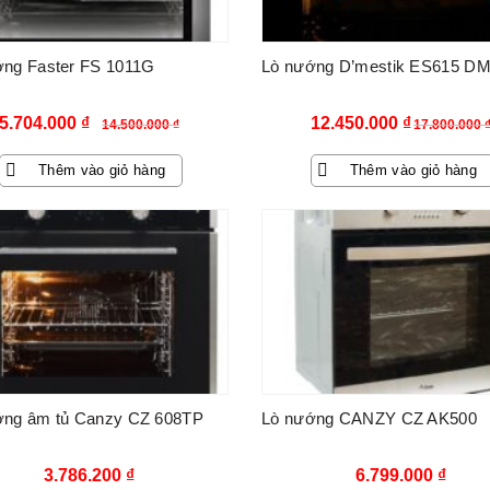
ớng Faster FS 1011G
Lò nướng D’mestik ES615 D
Giá
Giá
Giá
Giá
5.704.000
₫
12.450.000
₫
14.500.000
₫
17.800.000
gốc
hiện
gốc
hiện
Thêm vào giỏ hàng
Thêm vào giỏ hàng
là:
tại
là:
tại
14.500.000 ₫.
là:
17.800.000 ₫.
là:
5.704.000 ₫.
12.450.00
ớng âm tủ Canzy CZ 608TP
Lò nướng CANZY CZ AK500
3.786.200
₫
6.799.000
₫