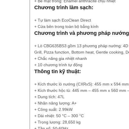
+ Bề mặt trong: Enamel anthracite chịu nhiệt
Chương trình làm sạch:
+ Tự làm sạch EcoClean Direct
+ Cửa bên trong toàn bộ bằng kính
Chương trình và phương pháp nướng
+ Lò CBG635BS3 gồm 13 phương pháp nướng: 4D Profe
Grill, Pizza function, Bottom heat, Gentle cooking, 
+ Chắc năng gia nhiệt nhanh
+ 10 chương trình tự động
Thông tin kỹ thuật:
+ Kích thước lò nướng (CXRxS): 455 mm x 594 m
+ Kích thước hộc tủ: 445 mm – 455 mm x 560 mm
+ Dung tích: 47L
+ Nhãn năng lượng: A+
+ Công suất: 2.99kW
+ Dài nhiệt: 50 °C – 300 °C
+ Trọng lượng: 28,650 kg
+ Tần số: 50-60Hz