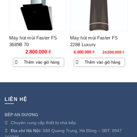
Máy hút mùi Faster FS
Máy hút mùi Faster FS
3689B 70
2288 Luxury
Giá
Giá
2.800.000
₫
6.000.000
₫
24.500.000
₫
gốc
hiện
Thêm vào giỏ hàng
Thêm vào giỏ hàng
là:
tại
24.500.000 ₫.
là:
6.000.000 ₫.
LIÊN HỆ
BẾP AN DƯƠNG
Chuyên cung cấp thiết bị nhà bếp.
Địa chỉ Hà Nội:
588 Quang Trung, Hà Đông – SĐT:
0947
160386