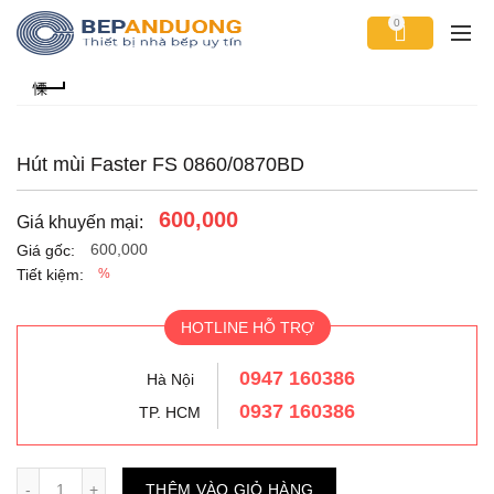
0
Hút mùi Faster FS 0860/0870BD
600,000
Giá khuyến mại:
600,000
Giá gốc:
Tiết kiệm:
%
HOTLINE HỖ TRỢ
0947 160386
Hà Nội
0937 160386
TP. HCM
Số lượng
THÊM VÀO GIỎ HÀNG