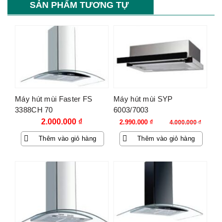
SẢN PHẨM TƯƠNG TỰ
-25%
Máy hút mùi Faster FS
Máy hút mùi SYP
3388CH 70
6003/7003
Giá
Giá
2.000.000
₫
2.990.000
₫
4.000.000
₫
gốc
hiện
Thêm vào giỏ hàng
Thêm vào giỏ hàng
là:
tại
4.000.000 ₫.
là:
2.990.000 ₫.