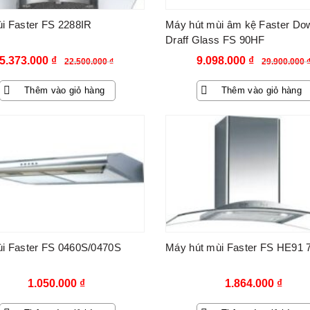
i Faster FS 2288IR
Máy hút mùi âm kệ Faster Do
Draff Glass FS 90HF
Giá
Giá
Giá
Giá
5.373.000
₫
9.098.000
₫
22.500.000
₫
29.900.000
gốc
hiện
gốc
hiện
Thêm vào giỏ hàng
Thêm vào giỏ hàng
là:
tại
là:
tại
22.500.000 ₫.
là:
29.900.000 ₫.
là:
5.373.000 ₫.
9.098.000 
i Faster FS 0460S/0470S
Máy hút mùi Faster FS HE91 
1.050.000
₫
1.864.000
₫