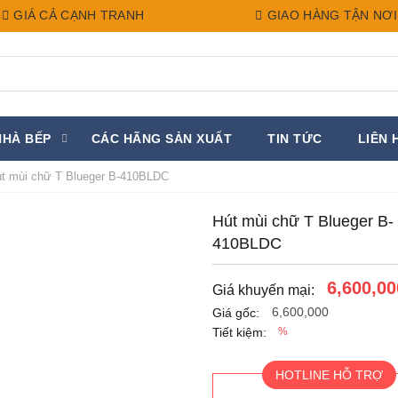
GIÁ CẢ CẠNH TRANH
GIAO HÀNG TẬN NƠI
NHÀ BẾP
CÁC HÃNG SẢN XUẤT
TIN TỨC
LIÊN 
t mùi chữ T Blueger B-410BLDC
Hút mùi chữ T Blueger B-
410BLDC
6,600,00
Giá khuyến mại:
6,600,000
Giá gốc:
Tiết kiệm:
%
HOTLINE HỖ TRỢ