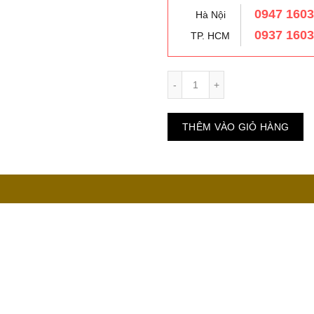
0947 160
Hà Nội
0937 160
TP. HCM
Số lượng
THÊM VÀO GIỎ HÀNG