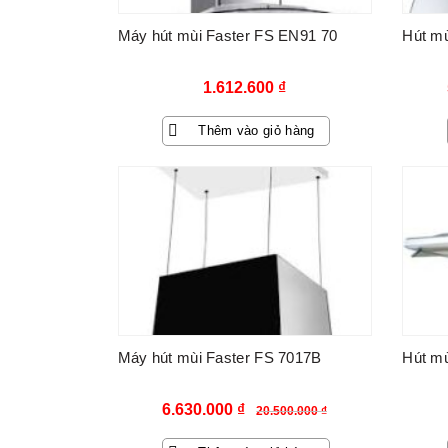
Máy hút mùi Faster FS EN91 70
Hút mù
1.612.600
₫
Thêm vào giỏ hàng
-68%
Máy hút mùi Faster FS 7017B
Hút mù
Giá
Giá
6.630.000
₫
20.500.000
₫
gốc
hiện