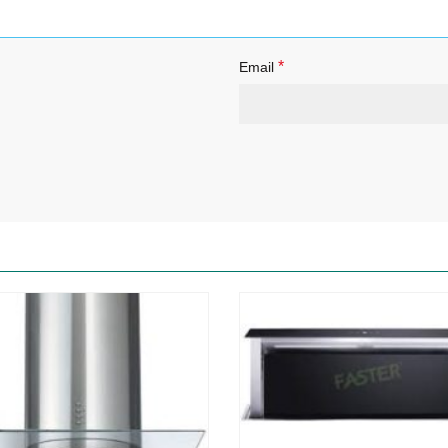
*
Email
-76%