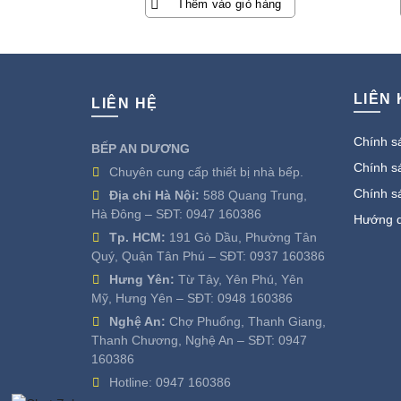
Thêm vào giỏ hàng
là:
tại
20.500.000 ₫.
là:
6.630.000 ₫.
LIÊN
LIÊN HỆ
Chính sá
BẾP AN DƯƠNG
Chính sá
Chuyên cung cấp thiết bị nhà bếp.
Chính s
Địa chỉ Hà Nội:
588 Quang Trung,
Hà Đông – SĐT:
0947 160386
Hướng d
Tp. HCM:
191 Gò Dầu, Phường Tân
Quý, Quận Tân Phú – SĐT:
0937 160386
Hưng Yên:
Từ Tây, Yên Phú, Yên
Mỹ, Hưng Yên – SĐT:
0948 160386
Nghệ An:
Chợ Phuống, Thanh Giang,
Thanh Chương, Nghệ An – SĐT:
0947
160386
Hotline:
0947 160386