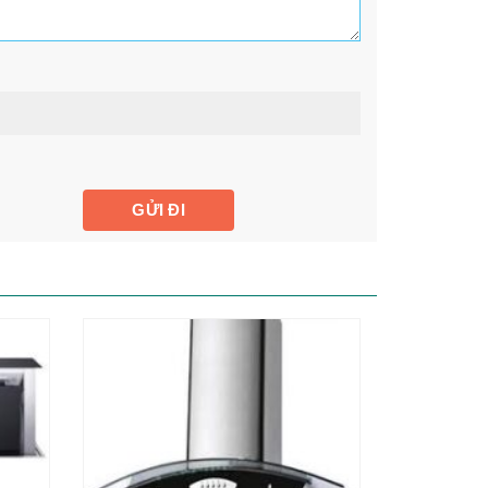
-70%
-67%