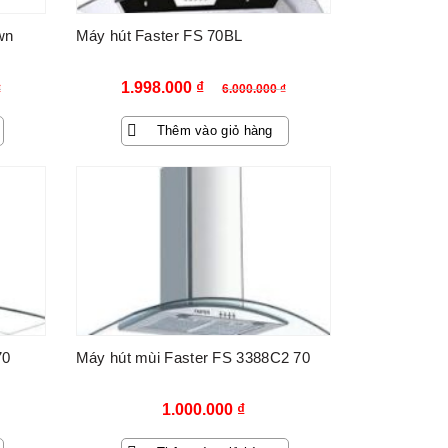
wn
Máy hút Faster FS 70BL
Giá
Giá
1.998.000
₫
₫
6.000.000
₫
gốc
hiện
Thêm vào giỏ hàng
là:
tại
6.000.000 ₫.
là:
₫.
1.998.000 ₫.
70
Máy hút mùi Faster FS 3388C2 70
1.000.000
₫