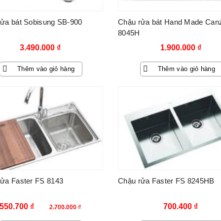
ửa bát Sobisung SB-900
Chậu rửa bát Hand Made Can
8045H
3.490.000
₫
1.900.000
₫
Thêm vào giỏ hàng
Thêm vào giỏ hàng
-80%
ửa Faster FS 8143
Chậu rửa Faster FS 8245HB
Giá
Giá
550.700
₫
700.400
₫
2.700.000
₫