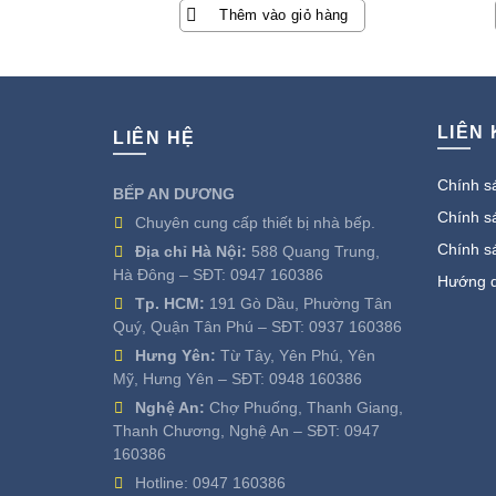
gốc
hiện
Thêm vào giỏ hàng
là:
tại
1.800.000 ₫.
là:
480.000 ₫.
LIÊN
LIÊN HỆ
Chính sá
BẾP AN DƯƠNG
Chính sá
Chuyên cung cấp thiết bị nhà bếp.
Chính s
Địa chỉ Hà Nội:
588 Quang Trung,
Hà Đông – SĐT:
0947 160386
Hướng d
Tp. HCM:
191 Gò Dầu, Phường Tân
Quý, Quận Tân Phú – SĐT:
0937 160386
Hưng Yên:
Từ Tây, Yên Phú, Yên
Mỹ, Hưng Yên – SĐT:
0948 160386
Nghệ An:
Chợ Phuống, Thanh Giang,
Thanh Chương, Nghệ An – SĐT:
0947
160386
Hotline:
0947 160386