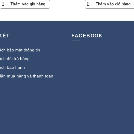
gốc
hiện
Thêm vào giỏ hàng
Thêm vào giỏ hàng
là:
tại
2.700.000 ₫.
là:
550.700 ₫.
 KẾT
FACEBOOK
ch bảo mật thông tin
ch đổi trả hàng
ách bảo hành
ẫn mua hàng và thanh toán