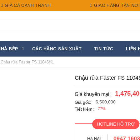
GIÁ CẢ CẠNH TRANH
GIAO HÀNG TẬN NƠI
NHÀ BẾP
CÁC HÃNG SẢN XUẤT
TIN TỨC
LIÊN 
Chậu rửa Faster FS 11046HL
Chậu rửa Faster FS 110
1,475,40
Giá khuyến mại:
6,500,000
Giá gốc:
Tiết kiệm:
77%
HOTLINE HỖ TRỢ
0947 160
Hà Nội