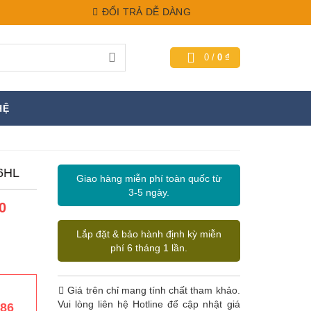
ĐỔI TRẢ DỄ DÀNG
0
/
0
₫
HỆ
46HL
Giao hàng miễn phí toàn quốc từ
3-5 ngày.
0
Lắp đặt & bảo hành định kỳ miễn
phí 6 tháng 1 lần.
Giá trên chỉ mang tính chất tham khảo.
Vui lòng liên hệ Hotline để cập nhật giá
386