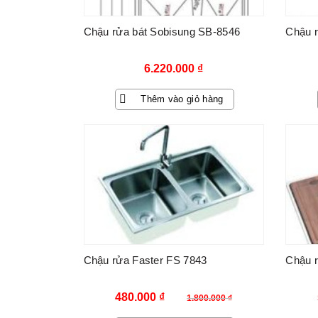
Chậu rửa bát Sobisung SB-8546
Chậu r
6.220.000
₫
Thêm vào giỏ hàng
-73%
Chậu rửa Faster FS 7843
Chậu r
Giá
Giá
480.000
₫
1.800.000
₫