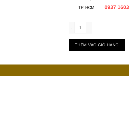
0937 160
TP. HCM
Số lượng
THÊM VÀO GIỎ HÀNG