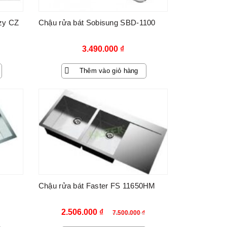
zy CZ
Chậu rửa bát Sobisung SBD-1100
3.490.000
₫
Thêm vào giỏ hàng
-67%
Chậu rửa bát Faster FS 11650HM
Giá
Giá
2.506.000
₫
7.500.000
₫