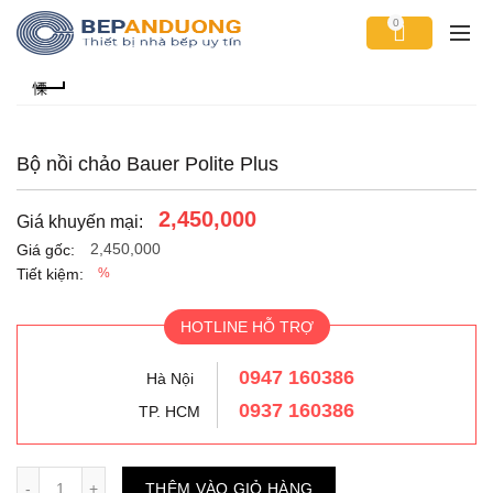
0
Bộ nồi chảo Bauer Polite Plus
2,450,000
Giá khuyến mại:
2,450,000
Giá gốc:
Tiết kiệm:
%
HOTLINE HỖ TRỢ
0947 160386
Hà Nội
0937 160386
TP. HCM
Số lượng
THÊM VÀO GIỎ HÀNG