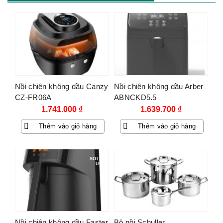
Nồi chiên không dầu Canzy
Nồi chiên không dầu Arber
CZ-FR06A
ABNCKD5.5
1.741.000
₫
1.639.700
₫
Thêm vào giỏ hàng
Thêm vào giỏ hàng
SOLD O
UT
Nồi chiên không dầu Faster
Bộ nồi Schuller