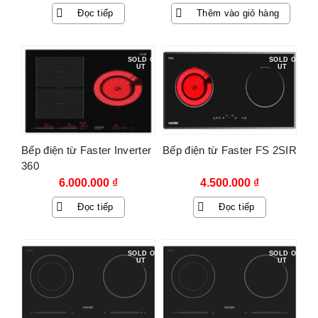
gốc
hiện
Đọc tiếp
Thêm vào giỏ hàng
là:
tại
15.850.000 ₫.
là:
8.300.000 ₫.
SOLD O
SOLD O
UT
UT
Bếp điện từ Faster Inverter
Bếp điện từ Faster FS 2SIR
360
6.000.000
₫
4.500.000
₫
Đọc tiếp
Đọc tiếp
SOLD O
SOLD O
UT
UT