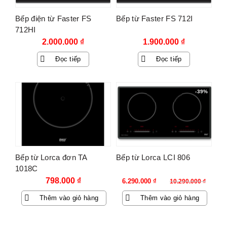
Bếp điện từ Faster FS
Bếp từ Faster FS 712I
712HI
2.000.000
₫
1.900.000
₫
Đọc tiếp
Đọc tiếp
-39%
Bếp từ Lorca đơn TA
Bếp từ Lorca LCI 806
1018C
Giá
Giá
798.000
₫
6.290.000
₫
10.290.000
₫
gốc
hiện
Thêm vào giỏ hàng
Thêm vào giỏ hàng
là:
tại
10.290.000 ₫.
là:
6.290.000 ₫.