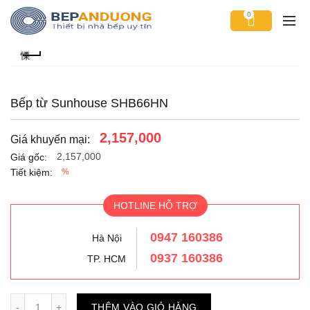
0
Bếp từ Sunhouse SHB66HN
2,157,000
Giá khuyến mại:
2,157,000
Giá gốc:
Tiết kiệm:
%
HOTLINE HỖ TRỢ
0947 160386
Hà Nội
0937 160386
TP. HCM
Số lượng
THÊM VÀO GIỎ HÀNG