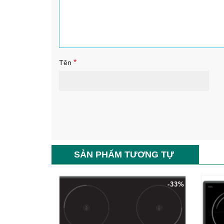
*
Tên
SẢN PHẨM TƯƠNG TỰ
-33%