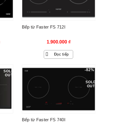
Bếp từ Faster FS 712I
1.900.000
₫
₫
Đọc tiếp
-82%
SOLD
OUT
₫.
SOLD
OUT
Bếp từ Faster FS 740I