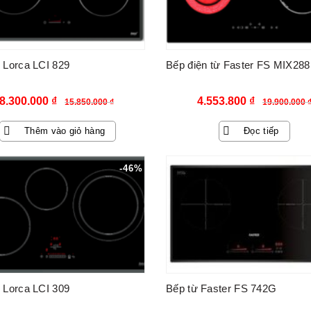
 Lorca LCI 829
Bếp điện từ Faster FS MIX288
Giá
Giá
Giá
Giá
8.300.000
₫
4.553.800
₫
15.850.000
₫
19.900.000
gốc
hiện
gốc
hiện
Thêm vào giỏ hàng
Đọc tiếp
là:
tại
là:
tại
15.850.000 ₫.
là:
19.900.000 ₫.
là:
-46%
8.300.000 ₫.
4.553.800 
 Lorca LCI 309
Bếp từ Faster FS 742G