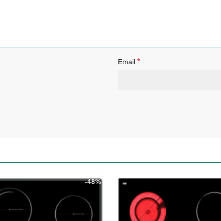
*
Email
-48%