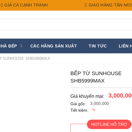
GIÁ CẢ CẠNH TRANH
GIAO HÀNG TẬN NƠI
NHÀ BẾP
CÁC HÃNG SẢN XUẤT
TIN TỨC
LIÊN 
Ừ SUNHOUSE SHB5999MAX
BẾP TỪ SUNHOUSE
SHB5999MAX
3,000,00
Giá khuyến mại:
3,000,000
Giá gốc:
Tiết kiệm:
%
HOTLINE HỖ TRỢ