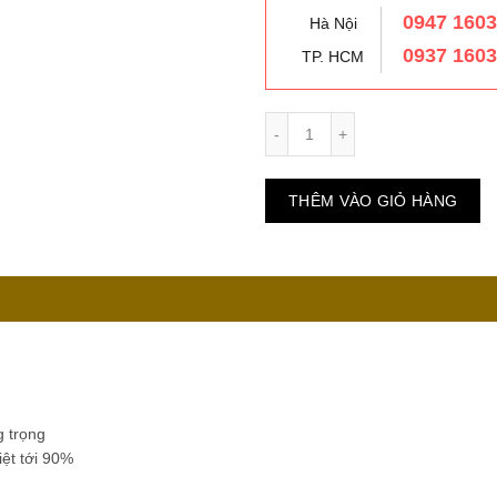
0947 160
Hà Nội
0937 160
TP. HCM
Số lượng
THÊM VÀO GIỎ HÀNG
g trọng
ệt tới 90%