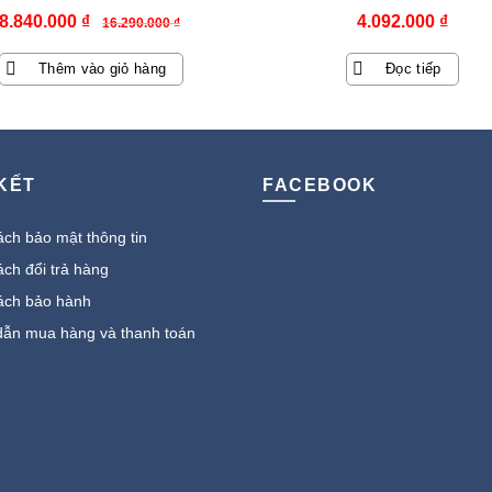
Giá
Giá
8.840.000
₫
4.092.000
₫
16.290.000
₫
gốc
hiện
Thêm vào giỏ hàng
Đọc tiếp
là:
tại
16.290.000 ₫.
là:
8.840.000 ₫.
 KẾT
FACEBOOK
ch bảo mật thông tin
ch đổi trả hàng
ách bảo hành
ẫn mua hàng và thanh toán