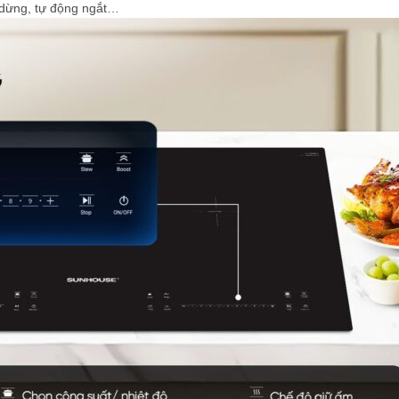
 dừng, tự động ngắt…