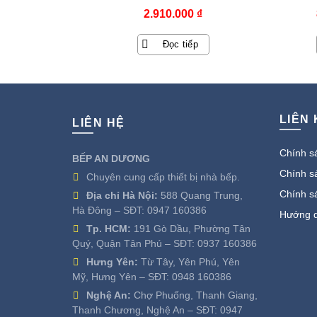
2.910.000
₫
Đọc tiếp
LIÊN
LIÊN HỆ
Chính sá
BẾP AN DƯƠNG
Chính sá
Chuyên cung cấp thiết bị nhà bếp.
Chính s
Địa chỉ Hà Nội:
588 Quang Trung,
Hà Đông – SĐT:
0947 160386
Hướng d
Tp. HCM:
191 Gò Dầu, Phường Tân
Quý, Quận Tân Phú – SĐT:
0937 160386
Hưng Yên:
Từ Tây, Yên Phú, Yên
Mỹ, Hưng Yên – SĐT:
0948 160386
Nghệ An:
Chợ Phuống, Thanh Giang,
Thanh Chương, Nghệ An – SĐT:
0947