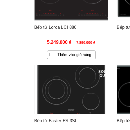
Bếp từ Lorca LCI 886
Bếp từ
Giá
Giá
5.249.000
₫
7.890.000
₫
gốc
hiện
Thêm vào giỏ hàng
là:
tại
7.890.000 ₫.
là:
SOLD
OUT
5.249.000 ₫.
Bếp từ Faster FS 3SI
Bếp từ