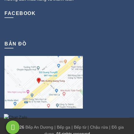
FACEBOOK
BẢN ĐỒ
© 2026
Bếp An Dương | Bếp ga | Bếp từ | Chậu rửa | Đồ gia
dụng
. All rights reserved