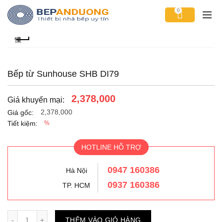
0
Bếp từ Sunhouse SHB DI79
2,378,000
Giá khuyến mại:
2,378,000
Giá gốc:
Tiết kiệm:
%
HOTLINE HỖ TRỢ
0947 160386
Hà Nội
0937 160386
TP. HCM
Số lượng
THÊM VÀO GIỎ HÀNG