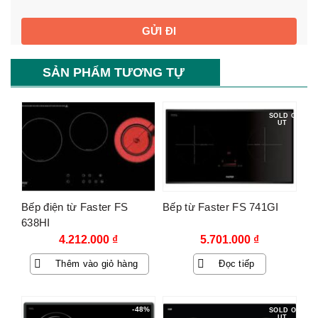
SẢN PHẨM TƯƠNG TỰ
SOLD O
UT
Bếp điện từ Faster FS
Bếp từ Faster FS 741GI
638HI
4.212.000
₫
5.701.000
₫
Thêm vào giỏ hàng
Đọc tiếp
-48%
SOLD O
UT