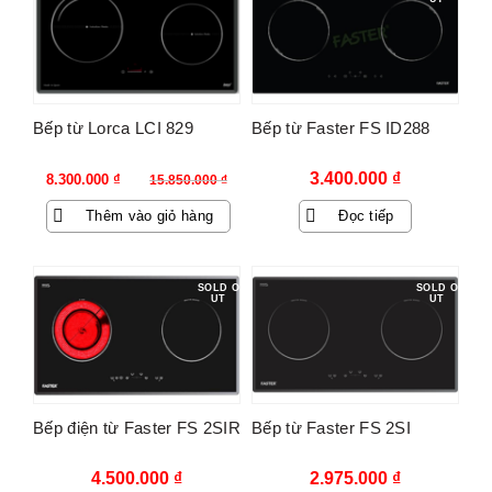
Bếp từ Lorca LCI 829
Bếp từ Faster FS ID288
Giá
Giá
3.400.000
₫
8.300.000
₫
15.850.000
₫
gốc
hiện
Thêm vào giỏ hàng
Đọc tiếp
là:
tại
15.850.000 ₫.
là:
8.300.000 ₫.
SOLD O
SOLD O
UT
UT
Bếp điện từ Faster FS 2SIR
Bếp từ Faster FS 2SI
4.500.000
₫
2.975.000
₫