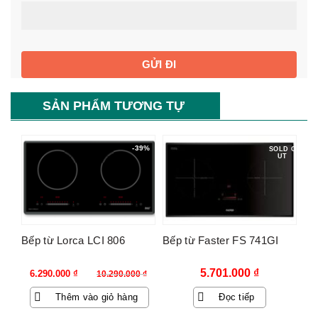
SẢN PHẨM TƯƠNG TỰ
-39%
SOLD O
UT
Bếp từ Lorca LCI 806
Bếp từ Faster FS 741GI
Giá
Giá
5.701.000
₫
6.290.000
₫
10.290.000
₫
gốc
hiện
Thêm vào giỏ hàng
Đọc tiếp
là:
tại
10.290.000 ₫.
là: