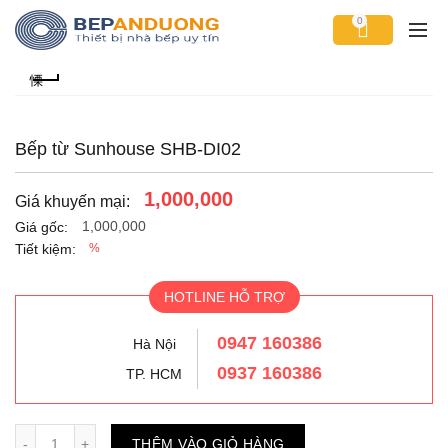
0
Bếp từ Sunhouse SHB-DI02
1,000,000
Giá khuyến mại:
1,000,000
Giá gốc:
Tiết kiệm:
%
HOTLINE HỖ TRỢ
0947 160386
Hà Nội
0937 160386
TP. HCM
Số lượng
THÊM VÀO GIỎ HÀNG