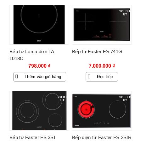
6.290.000 ₫.
SOLD O
UT
Bếp từ Lorca đơn TA
Bếp từ Faster FS 741G
1018C
798.000
₫
7.000.000
₫
Thêm vào giỏ hàng
Đọc tiếp
SOLD O
SOLD O
UT
UT
Bếp từ Faster FS 3SI
Bếp điện từ Faster FS 2SIR