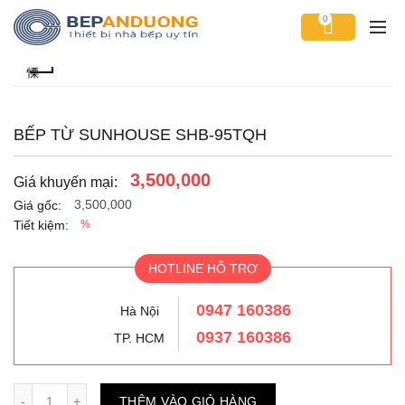
0
BẾP TỪ SUNHOUSE SHB-95TQH
3,500,000
Giá khuyến mại:
3,500,000
Giá gốc:
Tiết kiệm:
%
HOTLINE HỖ TRỢ
0947 160386
Hà Nội
0937 160386
TP. HCM
Số lượng
THÊM VÀO GIỎ HÀNG