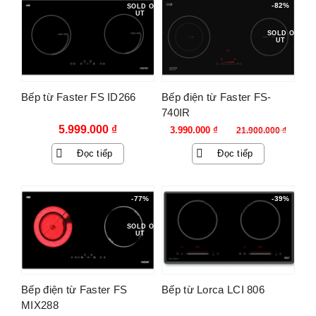
-82%
SOLD O
UT
SOLD O
UT
Bếp từ Faster FS ID266
Bếp điện từ Faster FS-
740IR
Giá
Giá
5.999.000
₫
3.990.000
₫
21.900.000
₫
gốc
hiện
Đọc tiếp
Đọc tiếp
là:
tại
21.900.000 ₫.
là:
3.990.000 ₫.
-77%
-39%
SOLD O
UT
Bếp điện từ Faster FS
Bếp từ Lorca LCI 806
MIX288