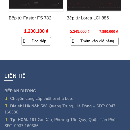
Bếp từ Faster FS 782I
Bếp từ Lorca LCI 886
Giá
Giá
1.200.100
₫
5.249.000
₫
7.890.000
₫
gốc
hiện
Đọc tiếp
Thêm vào giỏ hàng
là:
tại
7.890.000 ₫.
là:
5.249.000 ₫.
LIÊN HỆ
BẾP AN DƯƠNG
Chuyên cung cấp thiết bị nhà bếp.
Địa chỉ Hà Nội:
588 Quang Trung, Hà Đông – SĐT:
0947
160386
Tp. HCM:
191 Gò Dầu, Phường Tân Quý, Quận Tân Phú –
SĐT:
0937 160386