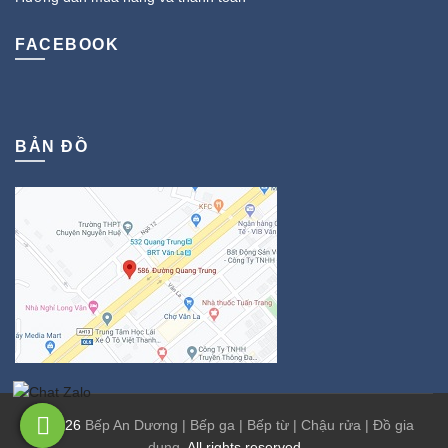
FACEBOOK
BẢN ĐỒ
© 2026
Bếp An Dương | Bếp ga | Bếp từ | Chậu rửa | Đồ gia
dụng
. All rights reserved