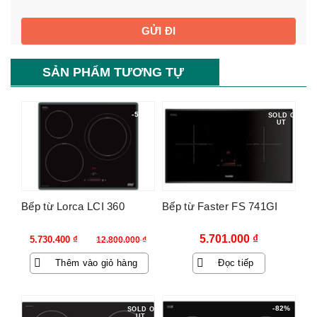
SẢN PHẨM TƯƠNG TỰ
-55%
SOLD O
UT
Bếp từ Lorca LCI 360
Bếp từ Faster FS 741GI
Giá
Giá
5.701.000
₫
5.730.400
₫
12.800.000
₫
gốc
hiện
Thêm vào giỏ hàng
Đọc tiếp
là:
tại
12.800.000 ₫.
là:
5.730.400 ₫.
-82%
SOLD O
UT