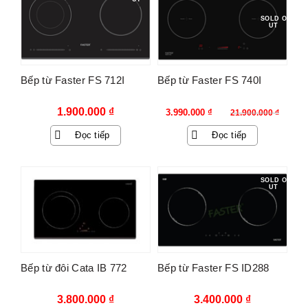
SOLD O
UT
Bếp từ Faster FS 712I
Bếp từ Faster FS 740I
Giá
Giá
1.900.000
₫
3.990.000
₫
21.900.000
₫
gốc
hiện
Đọc tiếp
Đọc tiếp
là:
tại
21.900.000 ₫.
là:
3.990.000 ₫.
SOLD O
UT
Bếp từ đôi Cata IB 772
Bếp từ Faster FS ID288
3.800.000
₫
3.400.000
₫