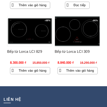
Thêm vào giỏ hàng
Đọc tiếp
-48%
-46%
Bếp từ Lorca LCI 829
Bếp từ Lorca LCI 309
Giá
Giá
Giá
Giá
8.300.000
₫
8.840.000
₫
15.850.000
₫
16.290.000
₫
gốc
hiện
gốc
hiện
Thêm vào giỏ hàng
Thêm vào giỏ hàng
là:
tại
là:
tại
15.850.000 ₫.
là:
16.290.000 ₫.
là:
8.300.000 ₫.
8.840.000 ₫.
LIÊN HỆ