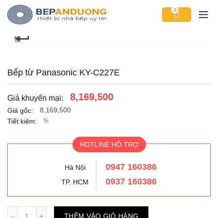
0
Bếp từ Panasonic KY-C227E
8,169,500
Giá khuyến mại:
8,169,500
Giá gốc:
Tiết kiệm:
%
HOTLINE HỖ TRỢ
0947 160386
Hà Nội
0937 160386
TP. HCM
Số lượng
THÊM VÀO GIỎ HÀNG