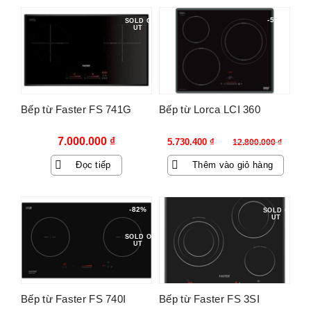
-55%
SOLD O
UT
Bếp từ Faster FS 741G
Bếp từ Lorca LCI 360
Giá
Giá
7.000.000
₫
5.730.400
₫
12.800.000
₫
gốc
hiện
Đọc tiếp
Thêm vào giỏ hàng
là:
tại
12.800.000 ₫.
là:
5.730.400 ₫.
-82%
SOLD O
UT
SOLD O
UT
Bếp từ Faster FS 740I
Bếp từ Faster FS 3SI