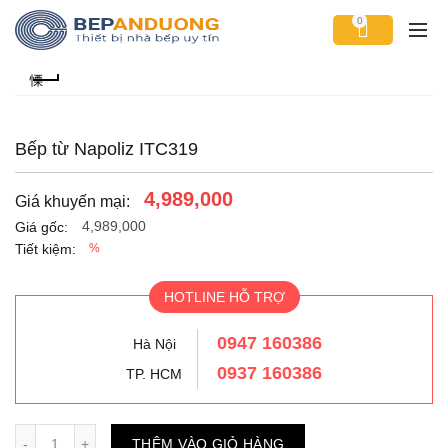
0
Bếp từ Napoliz ITC319
4,989,000
Giá khuyến mại:
4,989,000
Giá gốc:
Tiết kiệm:
%
HOTLINE HỖ TRỢ
0947 160386
Hà Nội
0937 160386
TP. HCM
Số lượng
THÊM VÀO GIỎ HÀNG