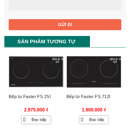
SẢN PHẨM TƯƠNG TỰ
SOLD O
SOLD O
UT
UT
Bếp từ Faster FS 2SI
Bếp từ Faster FS 712I
2.975.000
₫
1.900.000
₫
Đọc tiếp
Đọc tiếp