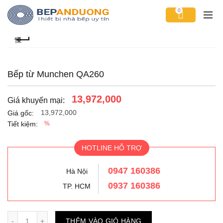
0
Bếp từ Munchen QA260
13,972,000
Giá khuyến mại:
13,972,000
Giá gốc:
Tiết kiệm:
%
HOTLINE HỖ TRỢ
0947 160386
Hà Nội
0937 160386
TP. HCM
Số lượng
THÊM VÀO GIỎ HÀNG