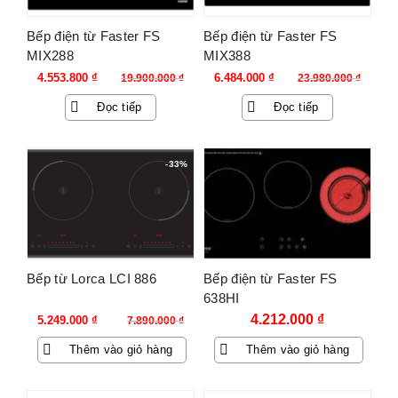
Bếp điện từ Faster FS
Bếp điện từ Faster FS
MIX288
MIX388
Giá
Giá
Giá
Giá
4.553.800
₫
6.484.000
₫
19.900.000
₫
23.980.000
₫
gốc
hiện
gốc
hiện
Đọc tiếp
Đọc tiếp
là:
tại
là:
tại
19.900.000 ₫.
là:
23.980.000 ₫.
là:
4.553.800 ₫.
6.484.000 ₫.
-33%
Bếp từ Lorca LCI 886
Bếp điện từ Faster FS
638HI
Giá
Giá
4.212.000
₫
5.249.000
₫
7.890.000
₫
gốc
hiện
Thêm vào giỏ hàng
Thêm vào giỏ hàng
là:
tại
7.890.000 ₫.
là:
5.249.000 ₫.