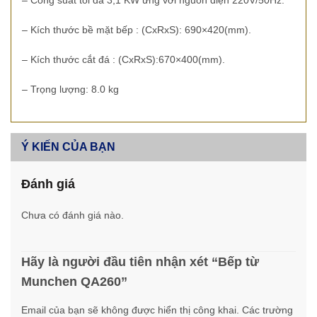
– Công suất tối đa 3,1 KW ứng với nguồn điện 220V/50Hz.
– Kích thước bề mặt bếp : (CxRxS): 690×420(mm).
– Kích thước cắt đá : (CxRxS):670×400(mm).
– Trọng lượng: 8.0 kg
Ý KIẾN CỦA BẠN
Đánh giá
Chưa có đánh giá nào.
Hãy là người đầu tiên nhận xét “Bếp từ
Munchen QA260”
Email của bạn sẽ không được hiển thị công khai.
Các trường