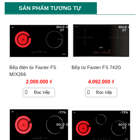
SẢN PHẨM TƯƠNG TỰ
SOLD O
SOLD O
UT
UT
Bếp điện từ Faster FS
Bếp từ Faster FS 742G
MIX266
2.000.000
₫
4.092.000
₫
Đọc tiếp
Đọc tiếp
-77%
-73%
SOLD O
SOLD O
UT
UT