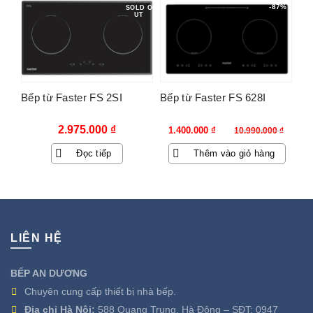
-87%
SOLD O
UT
Bếp từ Faster FS 2SI
Bếp từ Faster FS 628I
Giá
Giá
2.975.000
₫
1.400.000
₫
10.990.000
₫
gốc
hiện
Đọc tiếp
Thêm vào giỏ hàng
là:
tại
10.990.000 ₫.
là:
1.400.000 ₫.
LIÊN HỆ
BẾP AN DƯƠNG
Chuyên cung cấp thiết bị nhà bếp.
Địa chỉ Hà Nội:
588 Quang Trung, Hà Đông – SĐT:
0947