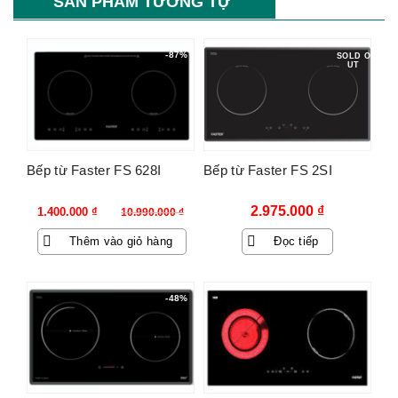
SẢN PHẨM TƯƠNG TỰ
-87%
SOLD O
UT
Bếp từ Faster FS 628I
Bếp từ Faster FS 2SI
Giá
Giá
2.975.000
₫
1.400.000
₫
10.990.000
₫
gốc
hiện
Thêm vào giỏ hàng
Đọc tiếp
là:
tại
10.990.000 ₫.
là:
1.400.000 ₫.
-48%