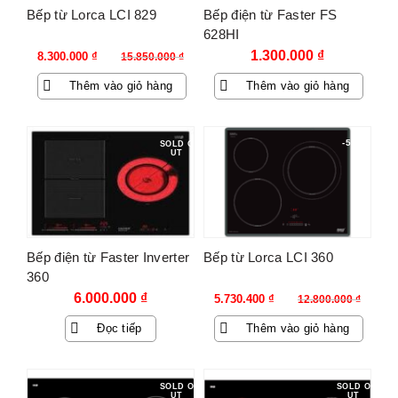
Bếp từ Lorca LCI 829
Bếp điện từ Faster FS
628HI
Giá
Giá
1.300.000
₫
8.300.000
₫
15.850.000
₫
gốc
hiện
Thêm vào giỏ hàng
Thêm vào giỏ hàng
là:
tại
15.850.000 ₫.
là:
8.300.000 ₫.
-55%
SOLD O
UT
Bếp điện từ Faster Inverter
Bếp từ Lorca LCI 360
360
Giá
Giá
6.000.000
₫
5.730.400
₫
12.800.000
₫
gốc
hiện
Đọc tiếp
Thêm vào giỏ hàng
là:
tại
12.800.000 ₫.
là:
5.730.400 ₫.
SOLD O
SOLD O
UT
UT