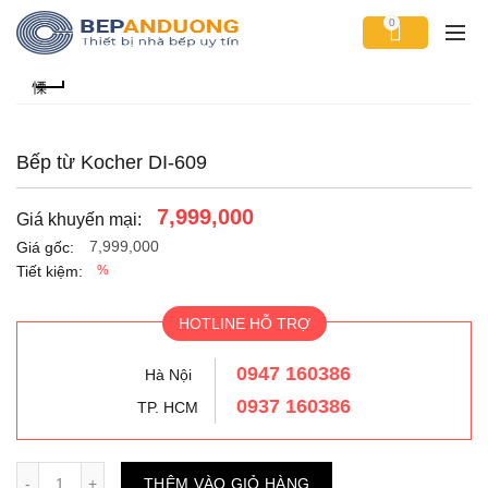
0
Bếp từ Kocher DI-609
7,999,000
Giá khuyến mại:
7,999,000
Giá gốc:
Tiết kiệm:
%
HOTLINE HỖ TRỢ
0947 160386
Hà Nội
0937 160386
TP. HCM
Số lượng
THÊM VÀO GIỎ HÀNG