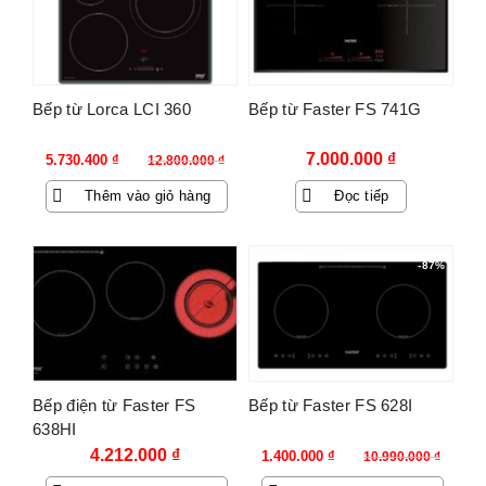
Bếp từ Lorca LCI 360
Bếp từ Faster FS 741G
Giá
Giá
7.000.000
₫
5.730.400
₫
12.800.000
₫
gốc
hiện
Thêm vào giỏ hàng
Đọc tiếp
là:
tại
12.800.000 ₫.
là:
5.730.400 ₫.
-87%
Bếp điện từ Faster FS
Bếp từ Faster FS 628I
638HI
Giá
Giá
4.212.000
₫
1.400.000
₫
10.990.000
₫
gốc
hiện