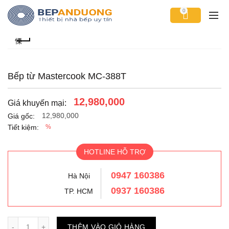
0
Bếp từ Mastercook MC-388T
12,980,000
Giá khuyến mại:
12,980,000
Giá gốc:
Tiết kiệm:
%
HOTLINE HỖ TRỢ
0947 160386
Hà Nội
0937 160386
TP. HCM
Số lượng
THÊM VÀO GIỎ HÀNG