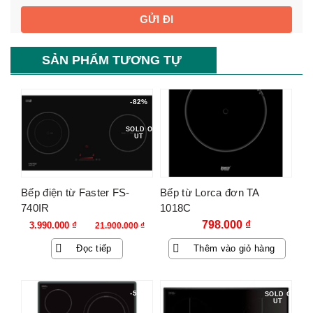
SẢN PHẨM TƯƠNG TỰ
-82%
SOLD O
UT
Bếp điện từ Faster FS-
Bếp từ Lorca đơn TA
740IR
1018C
Giá
Giá
798.000
₫
3.990.000
₫
21.900.000
₫
gốc
hiện
Đọc tiếp
Thêm vào giỏ hàng
là:
tại
21.900.000 ₫.
là:
3.990.000 ₫.
-55%
SOLD O
UT