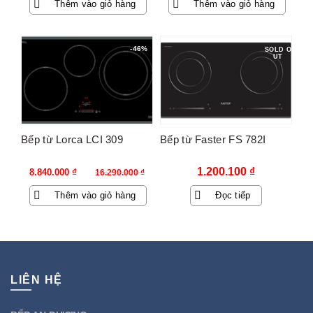
Thêm vào giỏ hàng
Thêm vào giỏ hàng
là:
tại
10.990.000 ₫.
là:
1.400.000 ₫.
-46%
SOLD O
UT
Bếp từ Lorca LCI 309
Bếp từ Faster FS 782I
Giá
Giá
1.200.100
₫
8.840.000
₫
16.290.000
₫
gốc
hiện
Thêm vào giỏ hàng
Đọc tiếp
là:
tại
16.290.000 ₫.
là:
8.840.000 ₫.
LIÊN HỆ