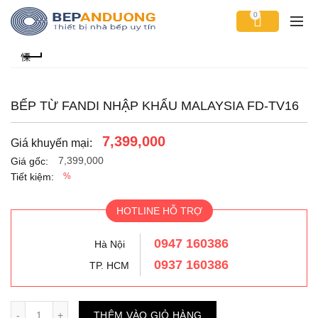
0
BẾP TỪ FANDI NHẬP KHẨU MALAYSIA FD-TV16
7,399,000
Giá khuyến mại:
7,399,000
Giá gốc:
Tiết kiệm:
%
HOTLINE HỖ TRỢ
0947 160386
Hà Nội
0937 160386
TP. HCM
Số lượng
THÊM VÀO GIỎ HÀNG