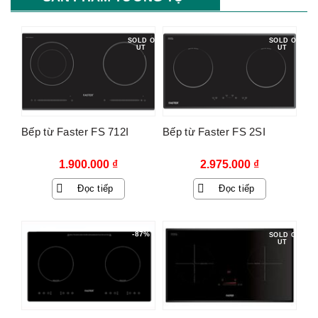
SOLD O
SOLD O
UT
UT
Bếp từ Faster FS 712I
Bếp từ Faster FS 2SI
1.900.000
₫
2.975.000
₫
Đọc tiếp
Đọc tiếp
-87%
SOLD O
UT