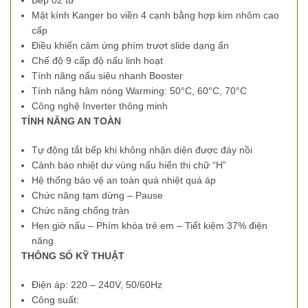
Bếp 02 từ
Mặt kính Kanger bo viền 4 cạnh bằng hợp kim nhôm cao
cấp
Điều khiển cảm ứng phím trượt slide dạng ẩn
Chế độ 9 cấp độ nấu linh hoạt
Tính năng nấu siêu nhanh Booster
Tính năng hâm nóng Warming: 50°C, 60°C, 70°C
Công nghệ Inverter thông minh
TÍNH NĂNG AN TOÀN
Tự động tắt bếp khi không nhận diện được đáy nồi
Cảnh báo nhiệt dư vùng nấu hiển thị chữ “H”
Hệ thống bảo vệ an toàn quá nhiệt quá áp
Chức năng tạm dừng – Pause
Chức năng chống tràn
Hẹn giờ nấu – Phím khóa trẻ em – Tiết kiệm 37% điện
năng
THÔNG SỐ KỸ THUẬT
Điện áp: 220 – 240V, 50/60Hz
Công suất: