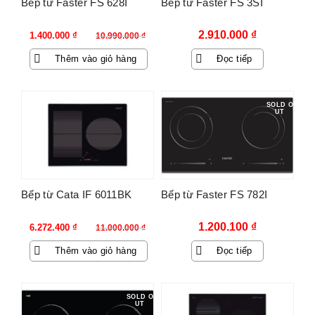
Bếp từ Faster FS 628I
Bếp từ Faster FS 3SI
Giá
Giá
2.910.000
₫
1.400.000
₫
10.990.000
₫
gốc
hiện
Thêm vào giỏ hàng
Đọc tiếp
là:
tại
10.990.000 ₫.
là:
1.400.000 ₫.
-43%
SOLD O
UT
Bếp từ Cata IF 6011BK
Bếp từ Faster FS 782I
Giá
Giá
1.200.100
₫
6.272.400
₫
11.000.000
₫
gốc
hiện
Thêm vào giỏ hàng
Đọc tiếp
là:
tại
11.000.000 ₫.
là:
6.272.400 ₫.
-43%
SOLD O
UT