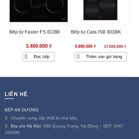
Bếp từ Faster FS ID288
Bếp từ Cata ISB 603BK
Giá
Giá
3.400.000
₫
9.890.000
₫
17.500.000
₫
gốc
hiện
Đọc tiếp
Thêm vào giỏ hàng
là:
tại
17.500.000 ₫.
là:
9.890.000 ₫.
LIÊN HỆ
BẾP AN DƯƠNG
Chuyên cung cấp thiết bị nhà bếp.
Địa chỉ Hà Nội:
588 Quang Trung, Hà Đông – SĐT:
0947
160386