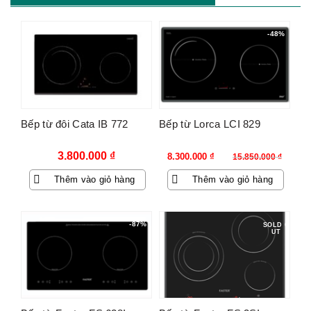
-48%
Bếp từ đôi Cata IB 772
Bếp từ Lorca LCI 829
Giá
Giá
3.800.000
₫
8.300.000
₫
15.850.000
₫
gốc
hiện
Thêm vào giỏ hàng
Thêm vào giỏ hàng
là:
tại
15.850.000 ₫.
là:
8.300.000 ₫.
-87%
SOLD O
UT