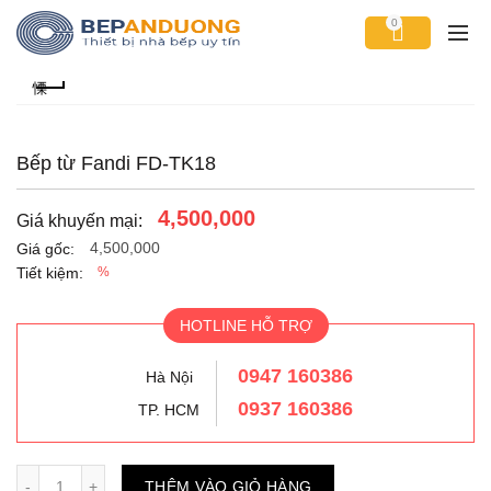
0
Bếp từ Fandi FD-TK18
4,500,000
Giá khuyến mại:
4,500,000
Giá gốc:
Tiết kiệm:
%
HOTLINE HỖ TRỢ
0947 160386
Hà Nội
0937 160386
TP. HCM
Số lượng
THÊM VÀO GIỎ HÀNG