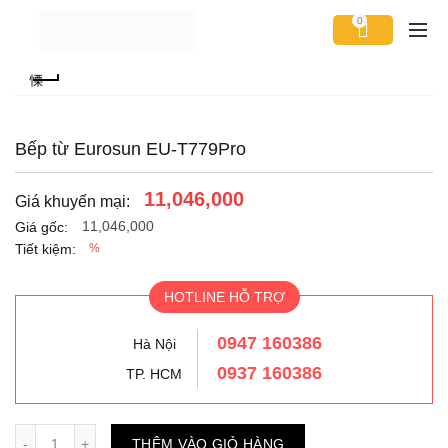
0
Bếp từ Eurosun EU-T779Pro
11,046,000
Giá khuyến mại:
11,046,000
Giá gốc:
Tiết kiệm:
%
HOTLINE HỖ TRỢ
0947 160386
Hà Nội
0937 160386
TP. HCM
Số lượng
THÊM VÀO GIỎ HÀNG