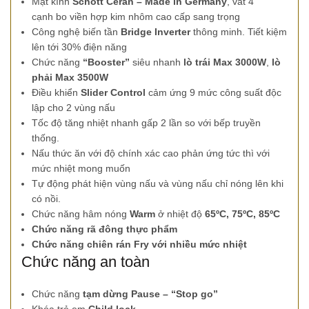
Mặt kính
Schott Ceran – Made in Germany
, vát 4
cạnh bo viền hợp kim nhôm cao cấp sang trọng
Công nghệ biến tần
Bridge Inverter
thông minh. Tiết kiệm
lên tới 30% điện năng
Chức năng
“Booster”
siêu nhanh
lò trái Max 3000W
,
lò
phải Max 3500W
Điều khiển
Slider Control
cảm ứng 9 mức công suất độc
lập cho 2 vùng nấu
Tốc độ tăng nhiệt nhanh gấp 2 lần so với bếp truyền
thống.
Nấu thức ăn với độ chính xác cao phản ứng tức thì với
mức nhiệt mong muốn
Tự động phát hiện vùng nấu và vùng nấu chỉ nóng lên khi
có nồi.
Chức năng hâm nóng
Warm
ở nhiệt độ
65ºC, 75ºC, 85ºC
Chức năng rã đông thực phẩm
Chức năng chiên rán Fry với nhiều mức nhiệt
Chức năng an toàn
Chức năng
tạm dừng Pause – “Stop go”