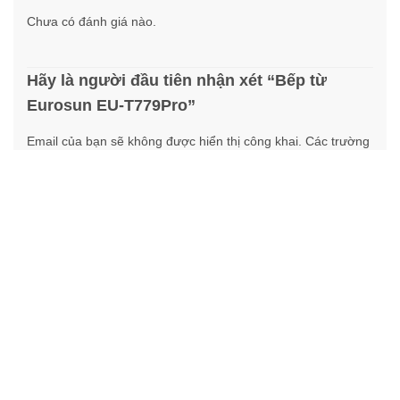
Chưa có đánh giá nào.
Hãy là người đầu tiên nhận xét “Bếp từ
Eurosun EU-T779Pro”
Email của bạn sẽ không được hiển thị công khai.
Các trường
*
bắt buộc được đánh dấu
*
Nhận xét của bạn
*
Tên